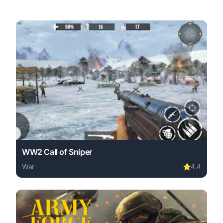
WW2 Call of Sniper
War
⭐
4.4
Play WW2 Call of Sniper online free. war game, no downl