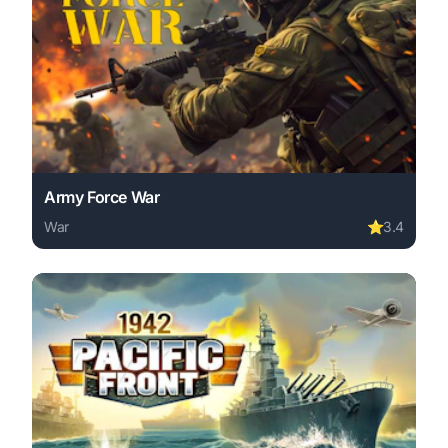
Army Force War
War
⭐
3.4
Play Army Force War online free. war game, no download