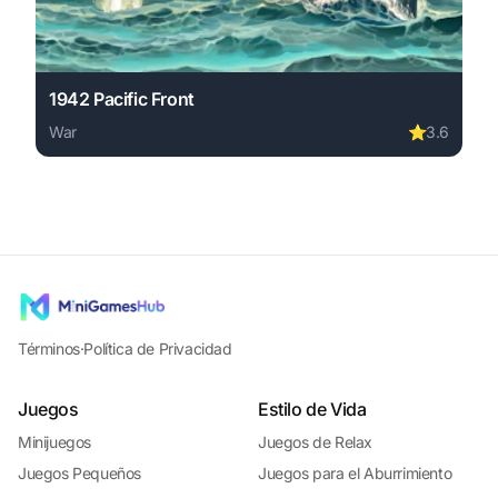
1942 Pacific Front
War
⭐
3.6
Play 1942 Pacific Front online free. war game, no downlo
Términos
·
Política de Privacidad
Juegos
Estilo de Vida
Minijuegos
Juegos de Relax
Juegos Pequeños
Juegos para el Aburrimiento