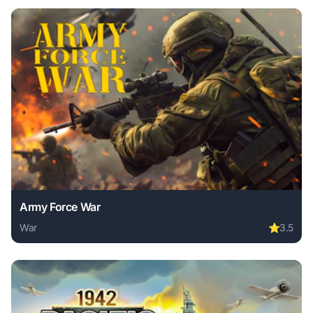
Army Force War
War
⭐
3.5
Play Army Force War online free. war game, no download re