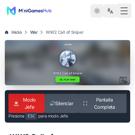
Togg
Inicio
War
WW2 Call of Sniper
Modo
Pantalla
🚨
🔊
Silenciar
⛶
Jefe
Completa
Presiona
para modo Jefe
ESC