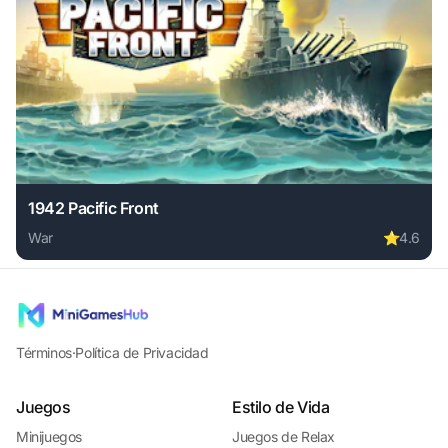
1942 Pacific Front
War
⭐
4.6
Play 1942 Pacific Front online free. war game, no download
Términos
·
Política de Privacidad
Juegos
Estilo de Vida
Minijuegos
Juegos de Relax