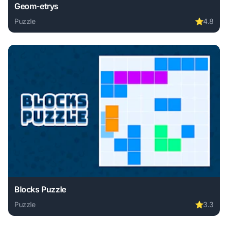
Geom-etrys
Puzzle
⭐
4.8
Play Geom-etrys online free. puzzle game, no download req
Blocks Puzzle
Puzzle
⭐
3.3
Play Blocks Puzzle online free. puzzle game, no download r