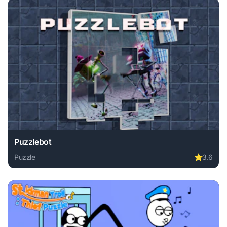
Puzzlebot
Puzzle
⭐
3.6
Play Puzzlebot online free. puzzle game, no download requi