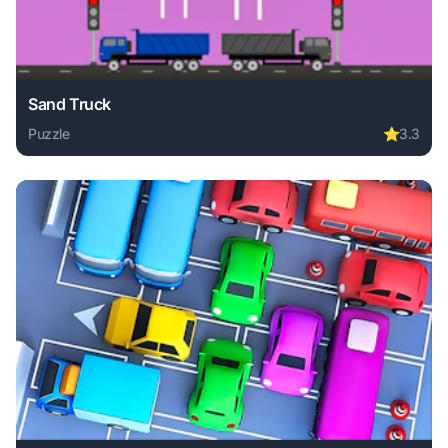
Sand Truck
Puzzle
⭐
3.3
Play Sand Truck online free. puzzle game, no download req