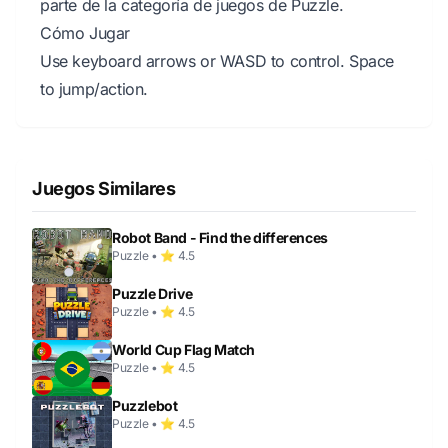
parte de la categoría de juegos de Puzzle.
Cómo Jugar
Use keyboard arrows or WASD to control. Space
to jump/action.
Juegos Similares
Robot Band - Find the differences
Puzzle • ⭐ 4.5
Puzzle Drive
Puzzle • ⭐ 4.5
World Cup Flag Match
Puzzle • ⭐ 4.5
Puzzlebot
Puzzle • ⭐ 4.5