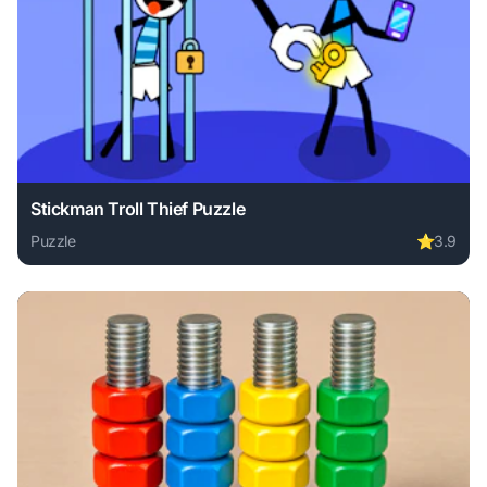
Stickman Troll Thief Puzzle
Puzzle
⭐
3.9
Play Stickman Troll Thief Puzzle online free. puzzle game,