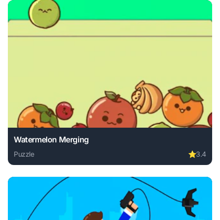
Watermelon Merging
Puzzle
⭐
3.4
Play Watermelon Merging online free. puzzle game, no dow