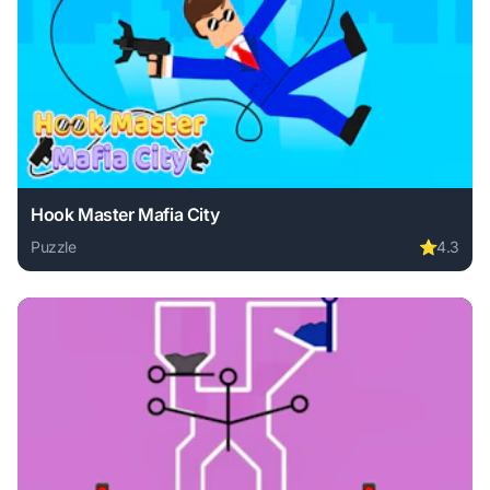
Hook Master Mafia City
Puzzle
⭐
4.3
Play Hook Master Mafia City online free. puzzle game, no 