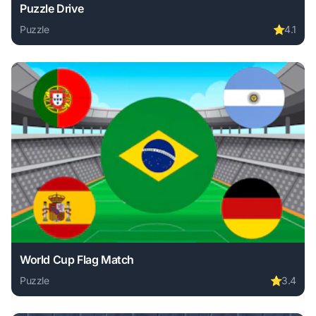
Puzzle Drive
Puzzle
⭐
4.1
Play Puzzle Drive online free. puzzle game, no download re
World Cup Flag Match
Puzzle
⭐
3.4
Play World Cup Flag Match online free. puzzle game, no do