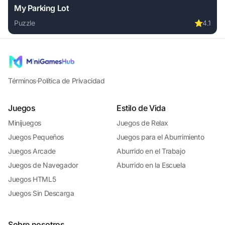
My Parking Lot
Puzzle
⭐
4.1
Play My Parking Lot online free. puzzle game, no download 
Términos
·
Política de Privacidad
Juegos
Estilo de Vida
Minijuegos
Juegos de Relax
Juegos Pequeños
Juegos para el Aburrimiento
Juegos Arcade
Aburrido en el Trabajo
Juegos de Navegador
Aburrido en la Escuela
Juegos HTML5
Juegos Sin Descarga
Sobre nosotros