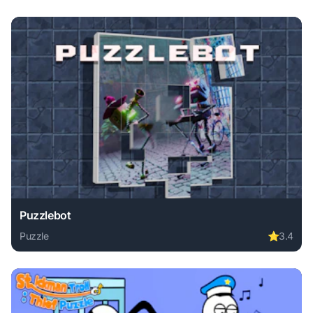
Puzzlebot
Puzzle
⭐
3.4
Play Puzzlebot online free. puzzle game, no download requi