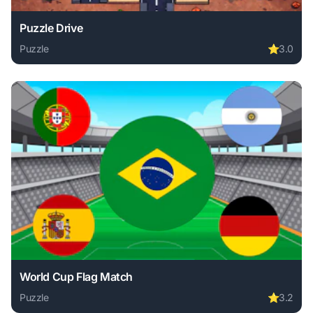
Puzzle Drive
Puzzle
⭐
3.0
Play Puzzle Drive online free. puzzle game, no download re
World Cup Flag Match
Puzzle
⭐
3.2
Play World Cup Flag Match online free. puzzle game, no do