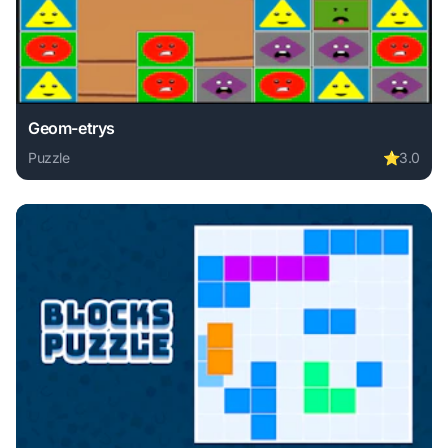
Geom-etrys
Puzzle
⭐
3.0
Play Geom-etrys online free. puzzle game, no download req