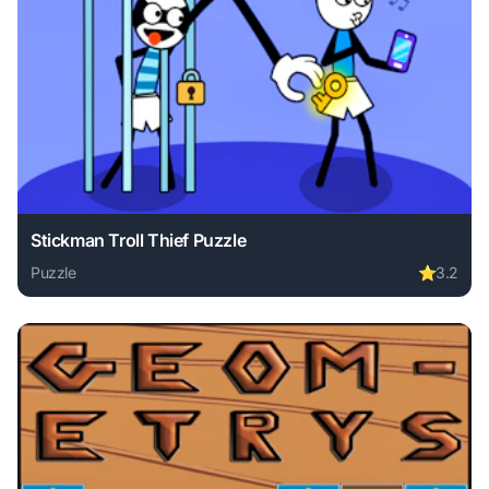
Stickman Troll Thief Puzzle
Puzzle
⭐
3.2
Play Stickman Troll Thief Puzzle online free. puzzle game,