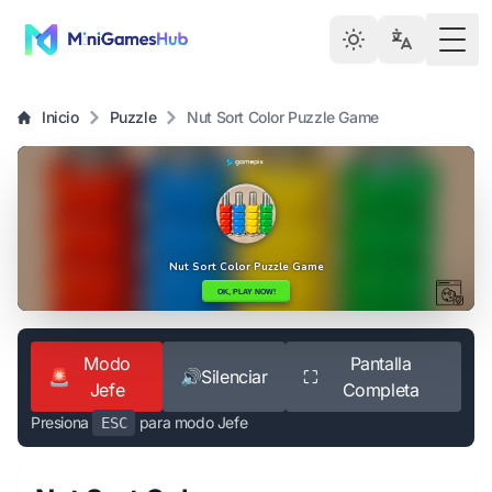
Togg
Inicio
Puzzle
Nut Sort Color Puzzle Game
Modo
Pantalla
🚨
🔊
Silenciar
⛶
Jefe
Completa
Presiona
para modo Jefe
ESC