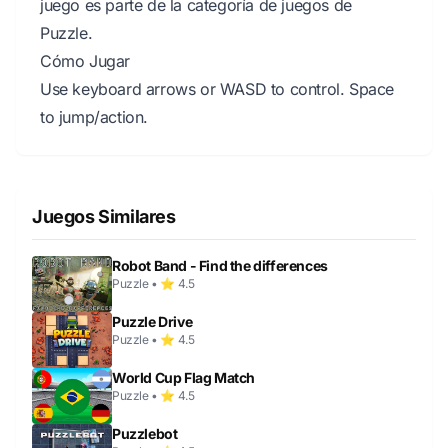
juego es parte de la categoría de juegos de
Puzzle.
Cómo Jugar
Use keyboard arrows or WASD to control. Space
to jump/action.
Juegos Similares
Robot Band - Find the differences
Puzzle • ⭐ 4.5
Puzzle Drive
Puzzle • ⭐ 4.5
World Cup Flag Match
Puzzle • ⭐ 4.5
Puzzlebot