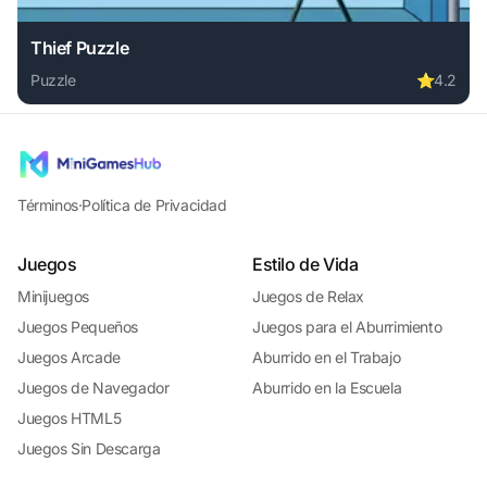
Thief Puzzle
Puzzle
⭐
4.2
Play Thief Puzzle online free. puzzle game, no download re
Términos
·
Política de Privacidad
Juegos
Estilo de Vida
Minijuegos
Juegos de Relax
Juegos Pequeños
Juegos para el Aburrimiento
Juegos Arcade
Aburrido en el Trabajo
Juegos de Navegador
Aburrido en la Escuela
Juegos HTML5
Juegos Sin Descarga