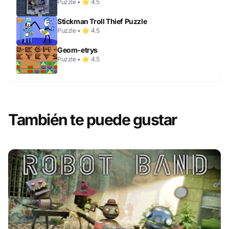
Puzzle • ⭐ 4.5
Stickman Troll Thief Puzzle
Puzzle • ⭐ 4.5
Geom-etrys
Puzzle • ⭐ 4.5
También te puede gustar