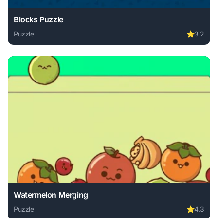
Blocks Puzzle
Puzzle
⭐
3.2
Play Blocks Puzzle online free. puzzle game, no download r
Watermelon Merging
Puzzle
⭐
4.3