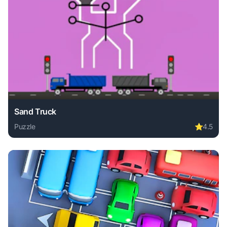
Sand Truck
Puzzle
⭐
4.5
Play Sand Truck online free. puzzle game, no download req