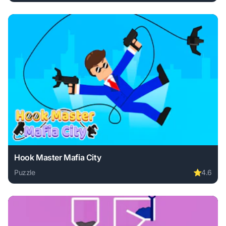
Play Watermelon Merging online free. puzzle game, no dow
Hook Master Mafia City
Puzzle
⭐
4.6
Play Hook Master Mafia City online free. puzzle game, no 