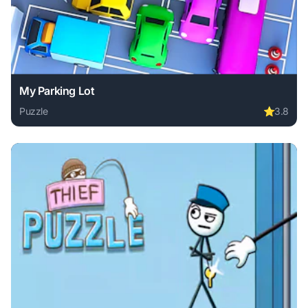
My Parking Lot
Puzzle
⭐
3.8
Play My Parking Lot online free. puzzle game, no download 