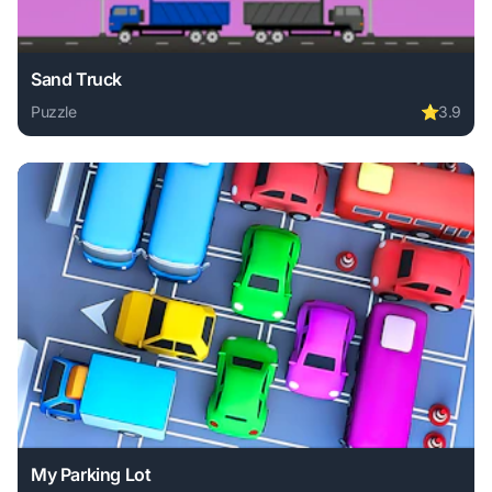
Sand Truck
Puzzle
⭐
3.9
Play Sand Truck online free. puzzle game, no download req
My Parking Lot