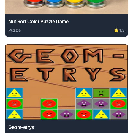
Nut Sort Color Puzzle Game
Puzzle
⭐
4.3
Play Nut Sort Color Puzzle Game online free. puzzle game,
Geom-etrys