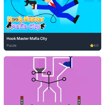
Hook Master Mafia City
Puzzle
⭐
4.0
Play Hook Master Mafia City online free. puzzle game, no 