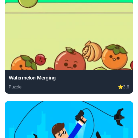
Watermelon Merging
Puzzle
⭐
3.6
Play Watermelon Merging online free. puzzle game, no dow