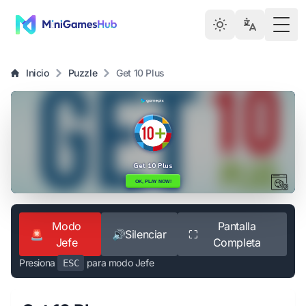
Togg
Inicio
Puzzle
Get 10 Plus
Modo
Pantalla
🚨
🔊
Silenciar
⛶
Jefe
Completa
Presiona
para modo Jefe
ESC