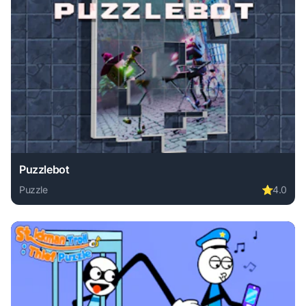
Puzzlebot
Puzzle
⭐
4.0
Play Puzzlebot online free. puzzle game, no download requi