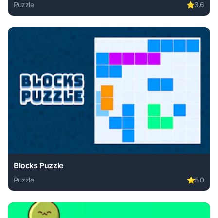
Puzzle
⭐
3.6
Play Geom-etrys online free. puzzle game, no download req
Blocks Puzzle
Puzzle
⭐
5.0
Play Blocks Puzzle online free. puzzle game, no download r