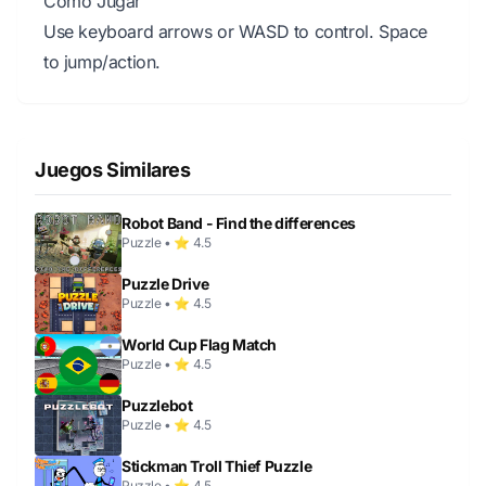
Cómo Jugar
Use keyboard arrows or WASD to control. Space
to jump/action.
Juegos Similares
Robot Band - Find the differences
Puzzle • ⭐ 4.5
Puzzle Drive
Puzzle • ⭐ 4.5
World Cup Flag Match
Puzzle • ⭐ 4.5
Puzzlebot
Puzzle • ⭐ 4.5
Stickman Troll Thief Puzzle
Puzzle • ⭐ 4.5