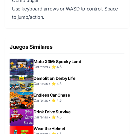
Cómo Jugar
Use keyboard arrows or WASD to control. Space
to jump/action.
Juegos Similares
Moto X3M: Spooky Land
Carreras • ⭐ 4.5
Demolition Derby Life
Carreras • ⭐ 4.5
Endless Car Chase
Carreras • ⭐ 4.5
Drink Drive Survive
Carreras • ⭐ 4.5
Wear the Helmet
Carreras • ⭐ 4.5