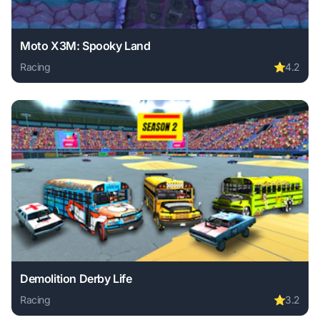
Moto X3M: Spooky Land
Racing
⭐
4.2
Play Moto X3M: Spooky Land online free. racing game, no 
Demolition Derby Life
Racing
⭐
3.2
Play Demolition Derby Life online free. racing game, no do