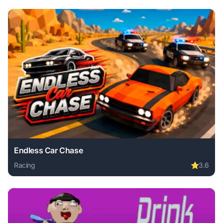
Endless Car Chase
Racing
⭐
3.6
Play Endless Car Chase online free. racing game, no downl