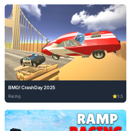
BMG! CrashDay 2025
Racing
⭐
3.5
Play BMG! CrashDay 2025 online free. racing game, no dow