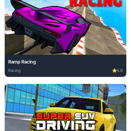
Ramp Racing
Racing
⭐
4.9
Play Ramp Racing online free. racing game, no download re