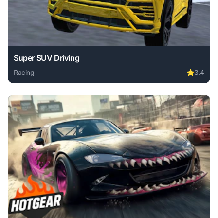
Super SUV Driving
Racing
⭐
3.4
Play Super SUV Driving online free. racing game, no downl