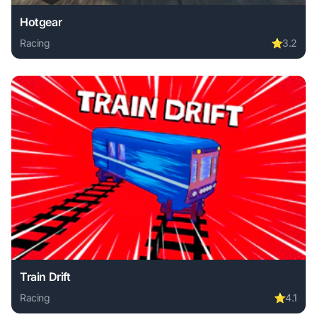
Hotgear
Racing
⭐
3.2
Play Hotgear online free. racing game, no download require
Train Drift
Racing
⭐
4.1
Play Train Drift online free. racing game, no download requi