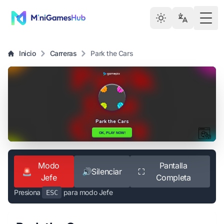
Togg
Inicio
Carreras
Park the Cars
Modo
Pantalla
🚨
🔊
Silenciar
⛶
Jefe
Completa
Presiona
para modo Jefe
ESC