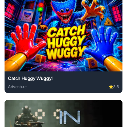
Catch Huggy Wuggy!
Adventure
⭐
3.6
Play Catch Huggy Wuggy! online free. adventure game, no 