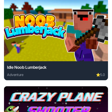
Idle Noob Lumberjack
Adventure
⭐
5.0
Play Idle Noob Lumberjack online free. adventure game, no