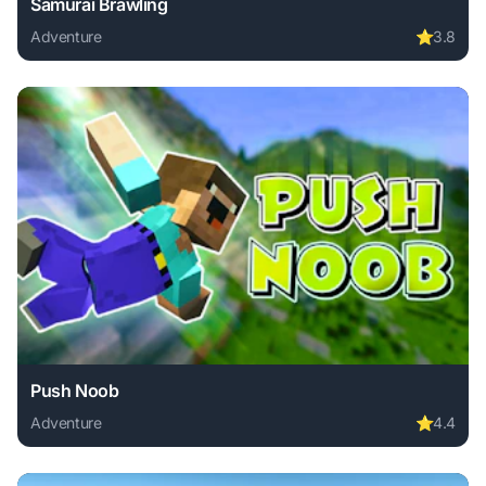
Samurai Brawling
Adventure
⭐
3.8
Play Samurai Brawling online free. adventure game, no dow
Push Noob
Adventure
⭐
4.4
Play Push Noob online free. adventure game, no download r