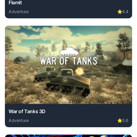
Flamit
Adventure
⭐
4.4
Play Flamit online free. adventure game, no download requi
War of Tanks 3D
Adventure
⭐
3.6
Play War of Tanks 3D online free. adventure game, no down