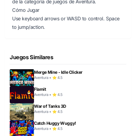
de la categoría de juegos de Aventura.
Cómo Jugar
Use keyboard arrows or WASD to control. Space
to jump/action.
Juegos Similares
Merge Mine - Idle Clicker
Aventura • ⭐ 4.5
Flamit
Aventura • ⭐ 4.5
War of Tanks 3D
Aventura • ⭐ 4.5
Catch Huggy Wuggy!
Aventura • ⭐ 4.5