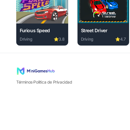
Furious Speed
Street Driver
Driving
⭐
3.8
Driving
⭐
4.7
Play Furious Speed online free. driving game, no dow
Play Street Driver onlin
Términos
·
Política de Privacidad