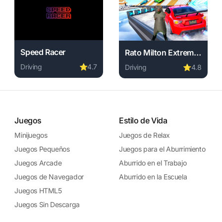
Speed Racer
Rato Milton Extreme Ramp Stunts
Driving
⭐
4.7
Driving
⭐
4.8
nload required, instant play.
e free. driving game, no download required, instant play.
Play Speed Racer online free. driving game, no download 
Play Rato Milton Extreme Ra
Juegos
Estilo de Vida
Minijuegos
Juegos de Relax
Juegos Pequeños
Juegos para el Aburrimiento
Juegos Arcade
Aburrido en el Trabajo
Juegos de Navegador
Aburrido en la Escuela
Juegos HTML5
Juegos Sin Descarga