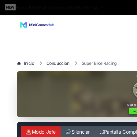
Play 5000+ Free Games on MiniGamesHub! »
NEW
Inicio
Conducción
Super Bike Racing
🚨
Modo Jefe
🔊
Silenciar
⛶
Pantalla Compl