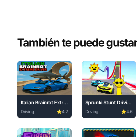
También te puede gusta
Italian Brainrot Extreme Driver
Sprunki Stunt Driving Simulator
Driving
⭐
4.2
Driving
⭐
4.6
Play Italian Brainrot Extreme Driver online free. driv
Play Sprunki Stunt Driv