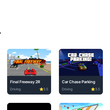
r
Final Freeway 2R
Car Chase Parking
Driving
⭐
3.5
Driving
⭐
3.5
Play Final Freeway 2R online free. driving game, no down
Play Car Chase Parking onli
ing game, no download required, instant play.
ing Simulator online free. driving game, no download required, i