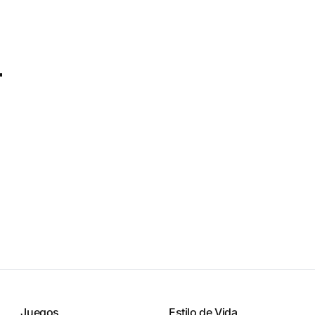
r
uired, instant play.
Juegos
Estilo de Vida