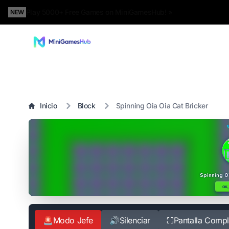
Play 5000+ Free Games on MiniGamesHub! »
NEW
Inicio
Block
Spinning Oia Oia Cat Bricker
🚨
Modo Jefe
🔊
Silenciar
⛶
Pantalla Compl