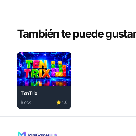
También te puede gusta
TenTrix
Block
⭐
4.0
Play TenTrix online free. block game, no download req