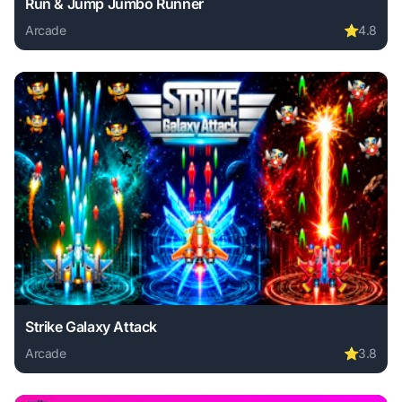
Run & Jump Jumbo Runner
Arcade
⭐
4.8
Play Run & Jump Jumbo Runner online free. arcade game, n
Strike Galaxy Attack
Arcade
⭐
3.8
Play Strike Galaxy Attack online free. arcade game, no dow