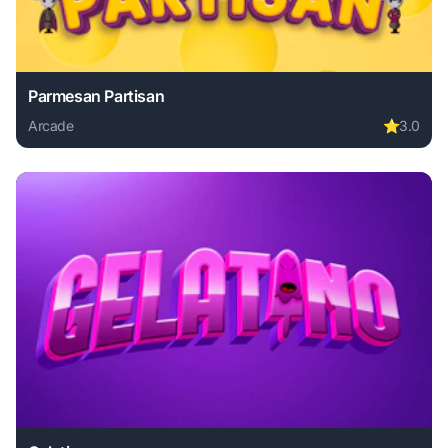
Parmesan Partisan
Arcade
⭐
3.0
Play Parmesan Partisan online free. arcade game, no downl