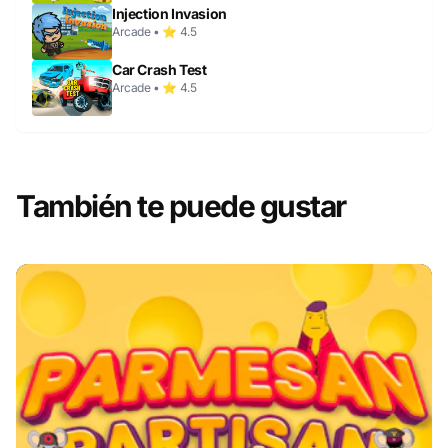
Injection Invasion
Arcade • ⭐ 4.5
Car Crash Test
Arcade • ⭐ 4.5
También te puede gustar