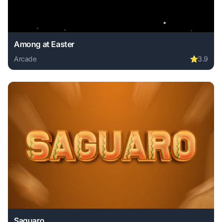
Among at Easter
Arcade
⭐
3.9
Play Among at Easter online free. arcade game, no downloa
Saguaro