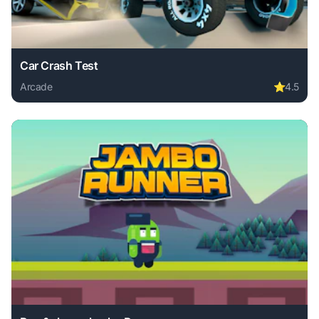
Car Crash Test
Arcade
⭐
4.5
Play Car Crash Test online free. arcade game, no download 