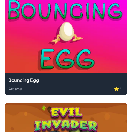
Bouncing Egg
Arcade
⭐
3.1
Play Bouncing Egg online free. arcade game, no download r