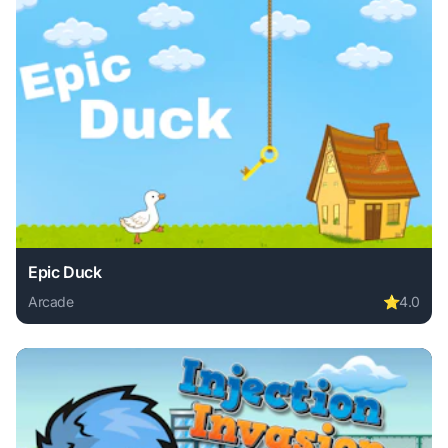
Epic Duck
Arcade
⭐
4.0
Play Epic Duck online free. arcade game, no download requ