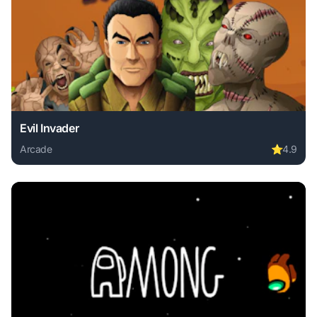
Evil Invader
Arcade
⭐
4.9
Play Evil Invader online free. arcade game, no download re