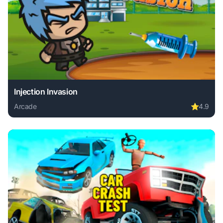
Injection Invasion
Arcade
⭐
4.9
Play Injection Invasion online free. arcade game, no downlo