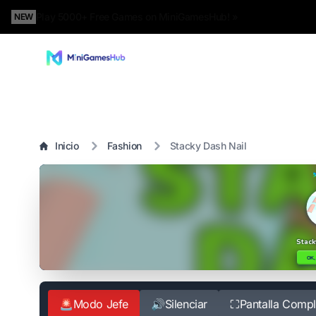
Play 5000+ Free Games on MiniGamesHub! »
NEW
Inicio
Fashion
Stacky Dash Nail
🚨
Modo Jefe
🔊
Silenciar
⛶
Pantalla Compl