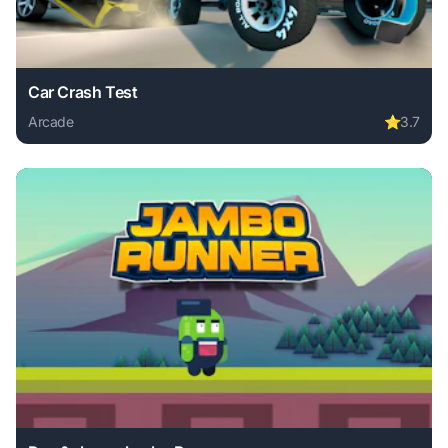
Car Crash Test
Arcade
⭐
3.7
Play Car Crash Test online free. arcade game, no download 