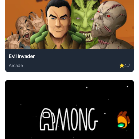
Evil Invader
Arcade
⭐
4.7
Play Evil Invader online free. arcade game, no download re