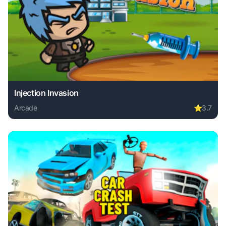
Injection Invasion
Arcade
⭐
3.7
Play Injection Invasion online free. arcade game, no downlo