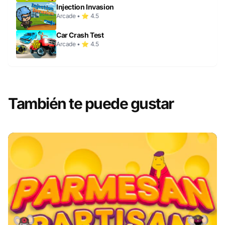
Injection Invasion
Arcade • ⭐ 4.5
Car Crash Test
Arcade • ⭐ 4.5
También te puede gustar