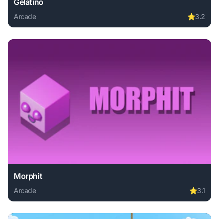
Gelatino
Arcade
⭐
3.2
Play Gelatino online free. arcade game, no download requir
Morphit
Arcade
⭐
3.1
Play Morphit online free. arcade game, no download require