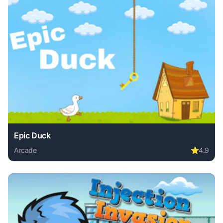
Epic Duck
Arcade
⭐
4.9
Play Epic Duck online free. arcade game, no download requ