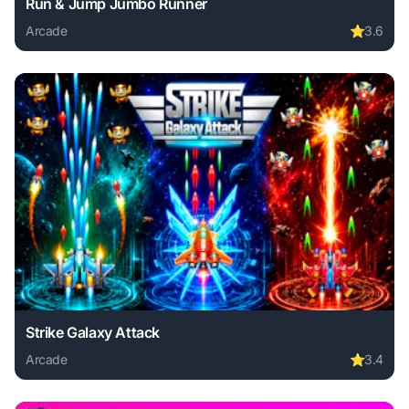
Run & Jump Jumbo Runner
Arcade
⭐
3.6
Play Run & Jump Jumbo Runner online free. arcade game, n
Strike Galaxy Attack
Arcade
⭐
3.4
Play Strike Galaxy Attack online free. arcade game, no dow