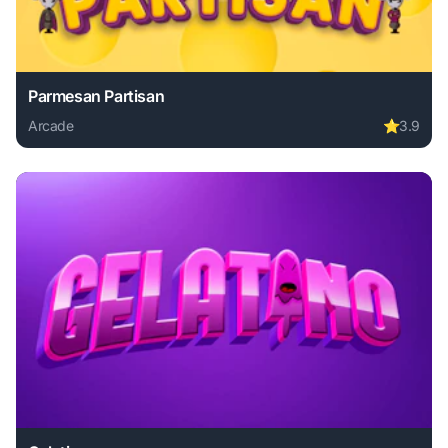
Parmesan Partisan
Arcade
⭐
3.9
Play Parmesan Partisan online free. arcade game, no downl