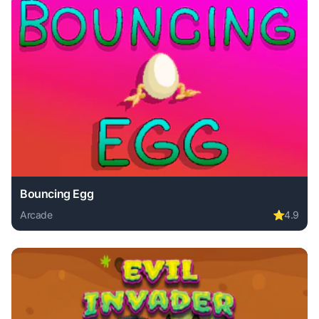
Bouncing Egg
Arcade
⭐
4.9
Play Bouncing Egg online free. arcade game, no download r