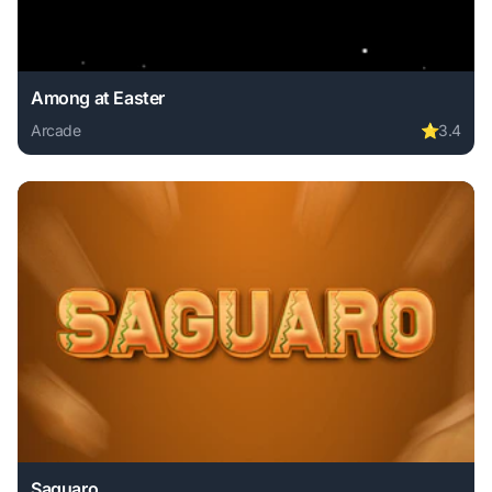
Among at Easter
Arcade
⭐
3.4
Play Among at Easter online free. arcade game, no downloa
Saguaro