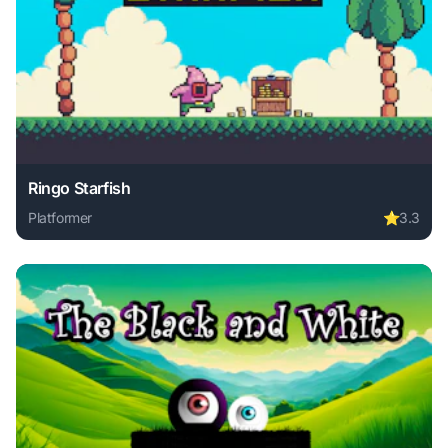
Ringo Starfish
Platformer
⭐
3.3
Play Ringo Starfish online free. platformer game, no downlo