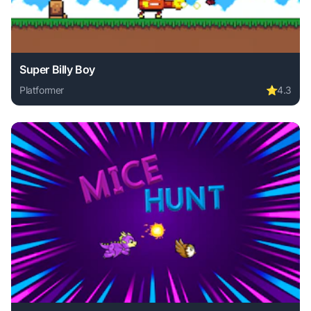
Super Billy Boy
Platformer
⭐
4.3
Play Super Billy Boy online free. platformer game, no down