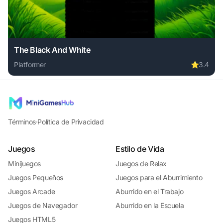
The Black And White
Platformer
⭐
3.4
Play The Black And White online free. platformer game, no
Términos
·
Política de Privacidad
Juegos
Estilo de Vida
Minijuegos
Juegos de Relax
Juegos Pequeños
Juegos para el Aburrimiento
Juegos Arcade
Aburrido en el Trabajo
Juegos de Navegador
Aburrido en la Escuela
Juegos HTML5