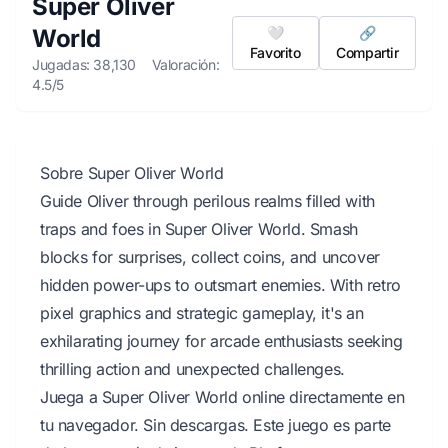
Super Oliver
World
🤍
🔗
Favorito
Compartir
Jugadas: 38,130
Valoración:
4.5/5
Sobre Super Oliver World
Guide Oliver through perilous realms filled with
traps and foes in Super Oliver World. Smash
blocks for surprises, collect coins, and uncover
hidden power-ups to outsmart enemies. With retro
pixel graphics and strategic gameplay, it's an
exhilarating journey for arcade enthusiasts seeking
thrilling action and unexpected challenges.
Juega a Super Oliver World online directamente en
tu navegador. Sin descargas. Este juego es parte