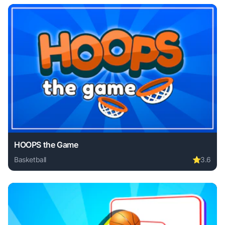
HOOPS the Game
Basketball
⭐
3.6
Play HOOPS the Game online free. basketball game, no dow