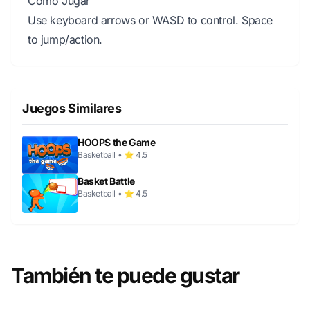
Cómo Jugar
Use keyboard arrows or WASD to control. Space
to jump/action.
Juegos Similares
HOOPS the Game
Basketball • ⭐ 4.5
Basket Battle
Basketball • ⭐ 4.5
También te puede gustar