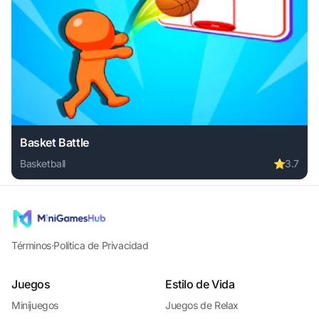
Basket Battle
Basketball
⭐
3.7
Play Basket Battle online free. basketball game, no downloa
Términos
·
Política de Privacidad
Juegos
Estilo de Vida
Minijuegos
Juegos de Relax