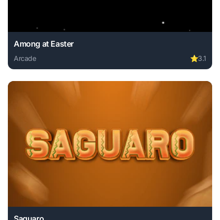
Among at Easter
Arcade
⭐
3.1
Play Among at Easter online free. arcade game, no downloa
Saguaro