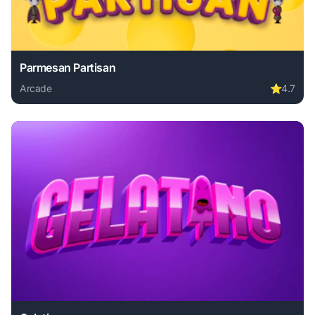
Parmesan Partisan
Arcade
⭐
4.7
Play Parmesan Partisan online free. arcade game, no downl