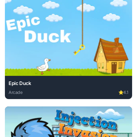
Epic Duck
Arcade
⭐
4.1
Play Epic Duck online free. arcade game, no download requ