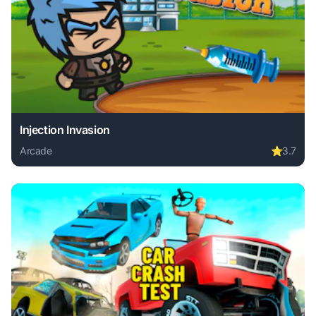
Injection Invasion
Arcade
⭐
3.7
Play Injection Invasion online free. arcade game, no downlo