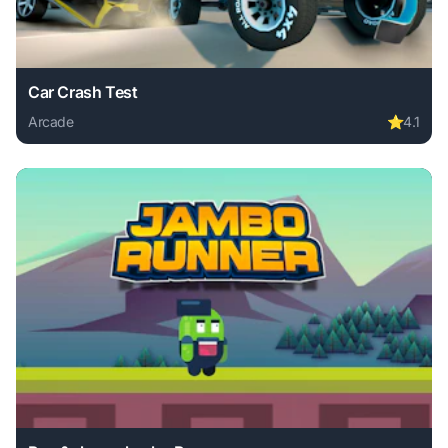
Car Crash Test
Arcade
⭐
4.1
Play Car Crash Test online free. arcade game, no download 