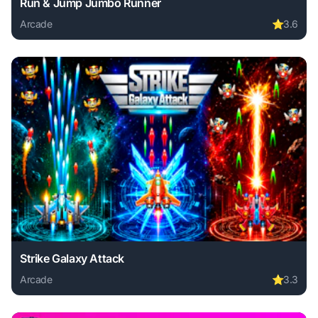
Run & Jump Jumbo Runner
Arcade
⭐
3.6
Play Run & Jump Jumbo Runner online free. arcade game, n
Strike Galaxy Attack
Arcade
⭐
3.3
Play Strike Galaxy Attack online free. arcade game, no dow