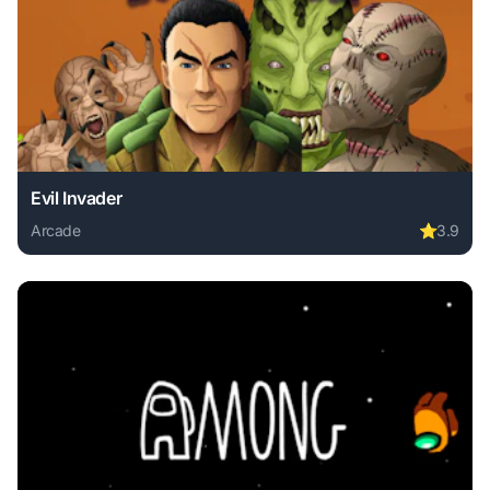
Evil Invader
Arcade
⭐
3.9
Play Evil Invader online free. arcade game, no download re