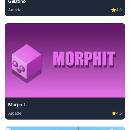
Gelatino
Arcade
⭐
4.8
Play Gelatino online free. arcade game, no download requir
Morphit
Arcade
⭐
4.5
Play Morphit online free. arcade game, no download require