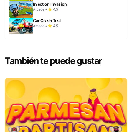
Injection Invasion
Arcade • ⭐ 4.5
Car Crash Test
Arcade • ⭐ 4.5
También te puede gustar