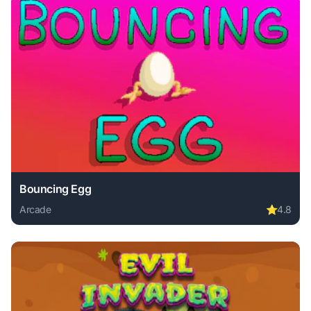
Bouncing Egg
Arcade
⭐
4.8
Play Bouncing Egg online free. arcade game, no download r