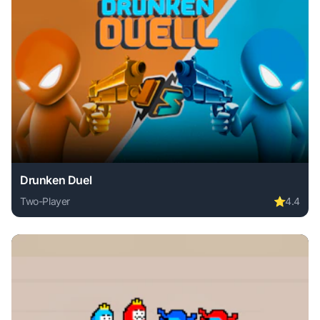
Drunken Duel
Two-Player
⭐
4.4
Play Drunken Duel online free. two-player game, no downlo