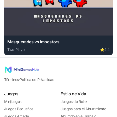
Masquerades vs Impostors
Two-Player
⭐
4.4
Play Masquerades vs Impostors online free. two-player ga
Términos
·
Política de Privacidad
Juegos
Estilo de Vida
Minijuegos
Juegos de Relax
Juegos Pequeños
Juegos para el Aburrimiento
Juegos Arcade
Aburrido en el Trabajo