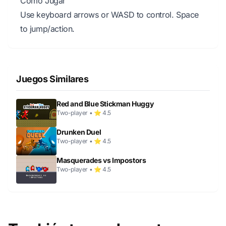
Cómo Jugar
Use keyboard arrows or WASD to control. Space
to jump/action.
Juegos Similares
Red and Blue Stickman Huggy
Two-player • ⭐ 4.5
Drunken Duel
Two-player • ⭐ 4.5
Masquerades vs Impostors
Two-player • ⭐ 4.5