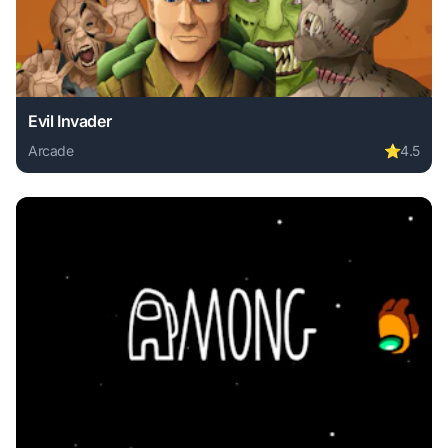
Evil Invader
Arcade
⭐
4.5
Play Evil Invader online free. arcade game, no download re