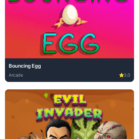
Bouncing Egg
Arcade
⭐
3.0
Play Bouncing Egg online free. arcade game, no download r