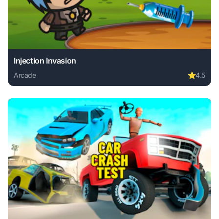
Injection Invasion
Arcade
⭐
4.5
Play Injection Invasion online free. arcade game, no downlo