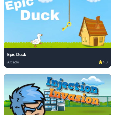
Epic Duck
Arcade
⭐
4.3
Play Epic Duck online free. arcade game, no download requ