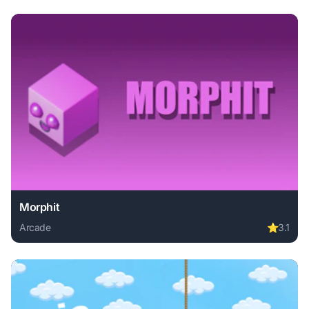
Morphit
Arcade
⭐
3.1
Play Morphit online free. arcade game, no download require