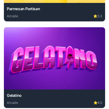
Parmesan Partisan
Arcade
⭐
3.3
Play Parmesan Partisan online free. arcade game, no downl
Gelatino
Arcade
⭐
4.5
Play Gelatino online free. arcade game, no download requir