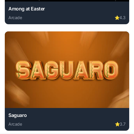
Among at Easter
Arcade
⭐
4.3
Play Among at Easter online free. arcade game, no downloa
Saguaro
Arcade
⭐
3.7
Play Saguaro online free. arcade game, no download requir