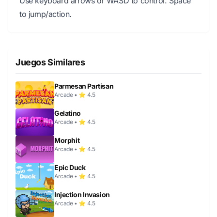
Use keyboard arrows or WASD to control. Space
to jump/action.
Juegos Similares
Parmesan Partisan
Arcade • ⭐ 4.5
Gelatino
Arcade • ⭐ 4.5
Morphit
Arcade • ⭐ 4.5
Epic Duck
Arcade • ⭐ 4.5
Injection Invasion
Arcade • ⭐ 4.5