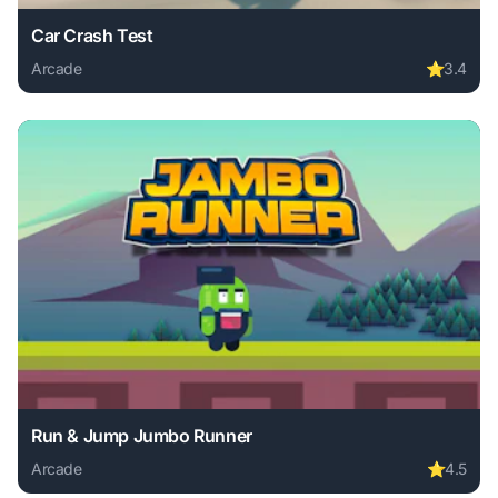
Car Crash Test
Arcade
⭐
3.4
Play Car Crash Test online free. arcade game, no download 
Run & Jump Jumbo Runner
Arcade
⭐
4.5
Play Run & Jump Jumbo Runner online free. arcade game, n