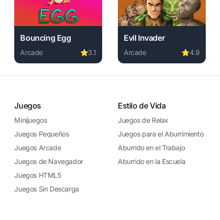
Bouncing Egg
Evil Invader
Arcade
⭐
3.1
Arcade
⭐
4.9
Play Bouncing Egg online free. arcade game, no download
Play Evil Invader online fr
ame, no download required, instant play.
ck online free. arcade game, no download required, instant pla
Juegos
Estilo de Vida
Minijuegos
Juegos de Relax
Juegos Pequeños
Juegos para el Aburrimiento
Juegos Arcade
Aburrido en el Trabajo
Juegos de Navegador
Aburrido en la Escuela
Juegos HTML5
Juegos Sin Descarga