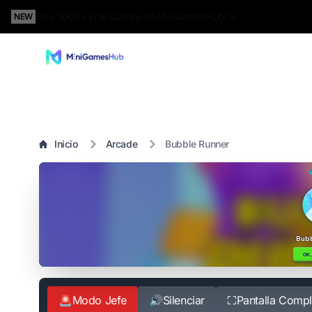
Play 5000+ Free Games on MiniGamesHub! »
NEW
Inicio
Arcade
Bubble Runner
🚨
Modo Jefe
🔊
Silenciar
⛶
Pantalla Compl