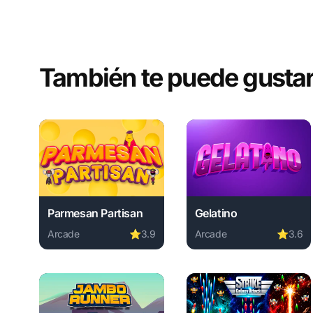
También te puede gusta
Parmesan Partisan
Gelatino
Arcade
⭐
3.9
Arcade
⭐
3.6
Play Parmesan Partisan online free. arcade game, no 
Play Gelatino online fr