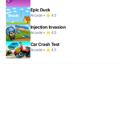
Epic Duck
Arcade • ⭐ 4.5
Injection Invasion
Arcade • ⭐ 4.5
Car Crash Test
Arcade • ⭐ 4.5