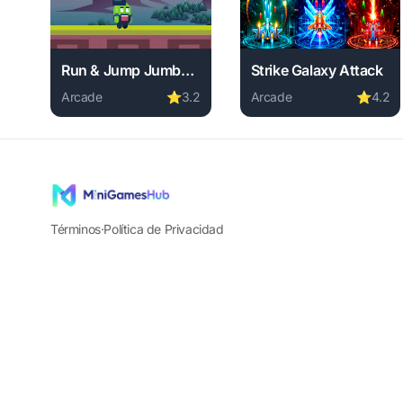
Run & Jump Jumbo Runner
Strike Galaxy Attack
Arcade
⭐
3.2
Arcade
⭐
4.2
Play Run & Jump Jumbo Runner online free. arcade g
Play Strike Galaxy Atta
Términos
·
Política de Privacidad