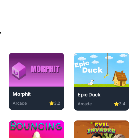
r
Morphit
Epic Duck
Arcade
⭐
3.2
Arcade
⭐
3.4
download required, instant play.
ee. arcade game, no download required, instant play.
Play Morphit online free. arcade game, no download requi
Play Epic Duck online free