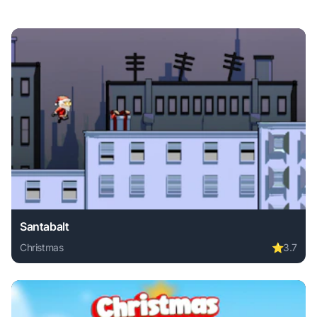
Santabalt
Christmas
⭐
3.7
Play Santabalt online free. christmas game, no download re