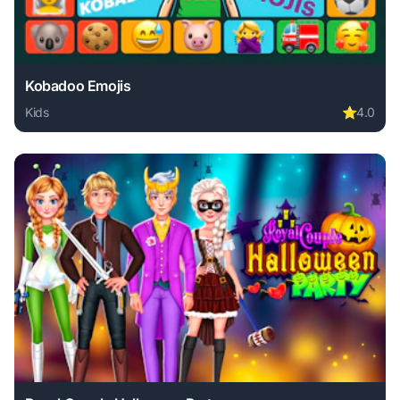
Kobadoo Emojis
Kids
⭐
4.0
Play Kobadoo Emojis online free. kids game, no download r