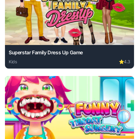
Superstar Family Dress Up Game
Kids
⭐
4.3
Play Superstar Family Dress Up Game online free. kids gam