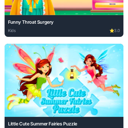
Funny Throat Surgery
Kids
⭐
3.0
Play Funny Throat Surgery online free. kids game, no downl
Little Cute Summer Fairies Puzzle