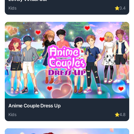
Kids
⭐
3.4
Play Lovely Virtual Cat online free. kids game, no download
Anime Couple Dress Up
Kids
⭐
4.8
Play Anime Couple Dress Up online free. kids game, no dow