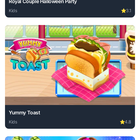
Royal Couple Halloween Party
Kids
⭐
3.1
Play Royal Couple Halloween Party online free. kids game,
Yummy Toast
Kids
⭐
4.8
Play Yummy Toast online free. kids game, no download requ