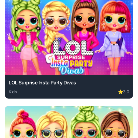
LOL Surprise Insta Party Divas
Kids
⭐
3.0
Play LOL Surprise Insta Party Divas online free. kids game,