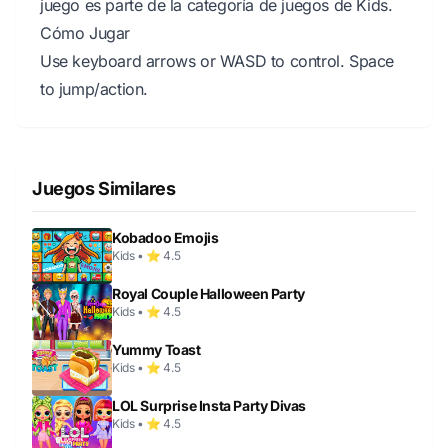
juego es parte de la categoría de juegos de Kids.
Cómo Jugar
Use keyboard arrows or WASD to control. Space
to jump/action.
Juegos Similares
Kobadoo Emojis
Kids • ⭐ 4.5
Royal Couple Halloween Party
Kids • ⭐ 4.5
Yummy Toast
Kids • ⭐ 4.5
LOL Surprise Insta Party Divas
Kids • ⭐ 4.5