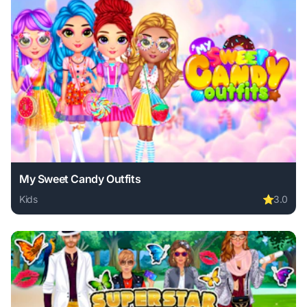
My Sweet Candy Outfits
Kids
⭐
3.0
Play My Sweet Candy Outfits online free. kids game, no do