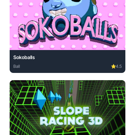
Sokoballs
Ball
⭐
4.5
Play Sokoballs online free. ball game, no download requi