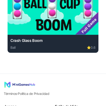
Crash Glass Boom
Ball
⭐
3.6
Play Crash Glass Boom online free. ball game, no downlo
Términos
·
Política de Privacidad