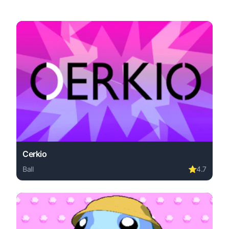
Cerkio
Ball
⭐
4.7
Play Cerkio online free. ball game, no download required