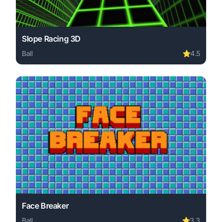
Slope Racing 3D
Ball
⭐
4.5
Play Slope Racing 3D online free. ball game, no download
Face Breaker
Ball
⭐
3.3