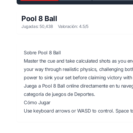
Pool 8 Ball
Jugadas: 50,438
Valoración: 4.5/5
Sobre Pool 8 Ball
Master the cue and take calculated shots as you enga
your way through realistic physics, challenging bo
power to sink your set before claiming victory with
Juega a Pool 8 Ball online directamente en tu nave
categoría de juegos de Deportes.
Cómo Jugar
Use keyboard arrows or WASD to control. Space to