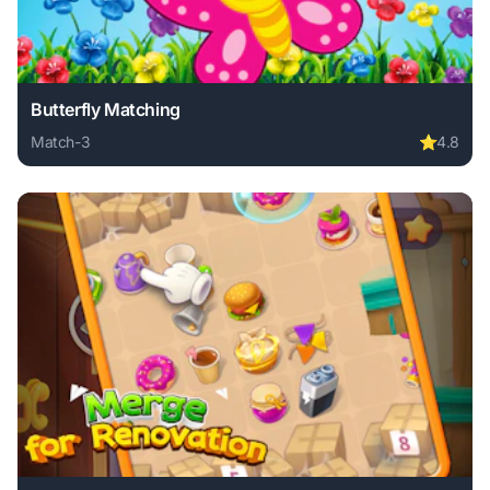
Butterfly Matching
Match-3
⭐
4.8
Play Butterfly Matching online free. match-3 game, no down