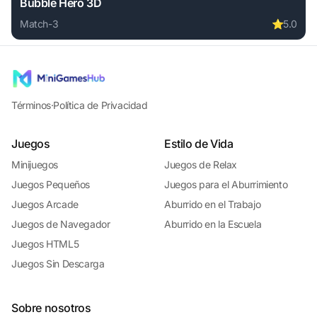
Bubble Hero 3D
Match-3
⭐
5.0
Play Bubble Hero 3D online free. match-3 game, no downlo
Términos
·
Política de Privacidad
Juegos
Estilo de Vida
Minijuegos
Juegos de Relax
Juegos Pequeños
Juegos para el Aburrimiento
Juegos Arcade
Aburrido en el Trabajo
Juegos de Navegador
Aburrido en la Escuela
Juegos HTML5
Juegos Sin Descarga
Sobre nosotros