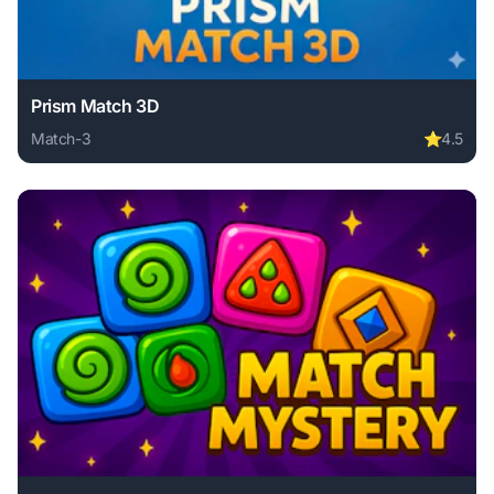
Prism Match 3D
Match-3
⭐
4.5
Play Prism Match 3D online free. match-3 game, no downlo