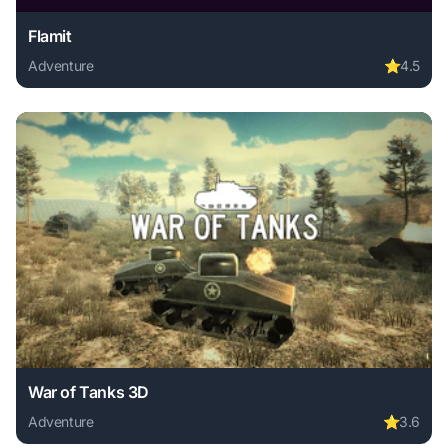
Flamit
Adventure
⭐
4.5
Play Flamit online free. adventure game, no download requi
War of Tanks 3D
Adventure
⭐
3.6
Play War of Tanks 3D online free. adventure game, no down