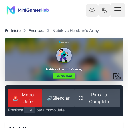
Togg
Inicio
Aventura
Nubik vs Herobrin's Army
Modo
Pantalla
🚨
🔊
Silenciar
⛶
Jefe
Completa
Presiona
para modo Jefe
ESC