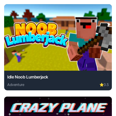
Idle Noob Lumberjack
Adventure
⭐
3.5
Play Idle Noob Lumberjack online free. adventure game, no