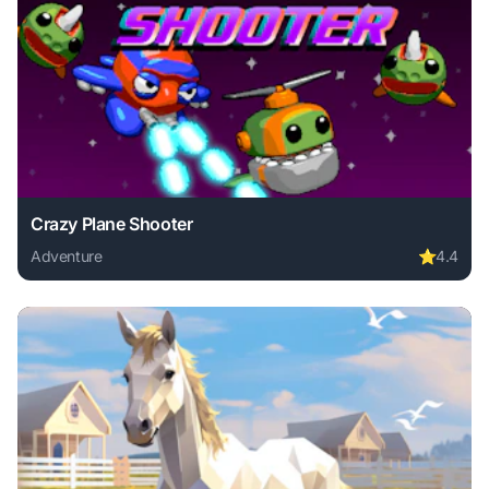
Crazy Plane Shooter
Adventure
⭐
4.4
Play Crazy Plane Shooter online free. adventure game, no 