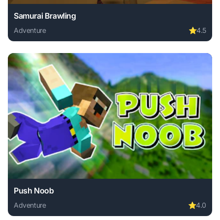
Samurai Brawling
Adventure
⭐
4.5
Play Samurai Brawling online free. adventure game, no dow
Push Noob
Adventure
⭐
4.0
Play Push Noob online free. adventure game, no download r