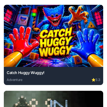
Catch Huggy Wuggy!
Adventure
⭐
3.3
Play Catch Huggy Wuggy! online free. adventure game, no 