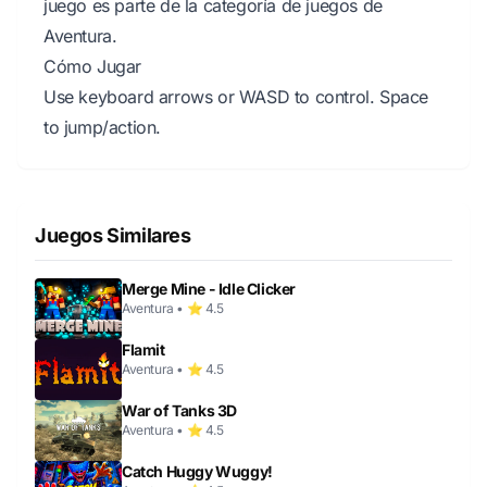
juego es parte de la categoría de juegos de
Aventura.
Cómo Jugar
Use keyboard arrows or WASD to control. Space
to jump/action.
Juegos Similares
Merge Mine - Idle Clicker
Aventura • ⭐ 4.5
Flamit
Aventura • ⭐ 4.5
War of Tanks 3D
Aventura • ⭐ 4.5
Catch Huggy Wuggy!