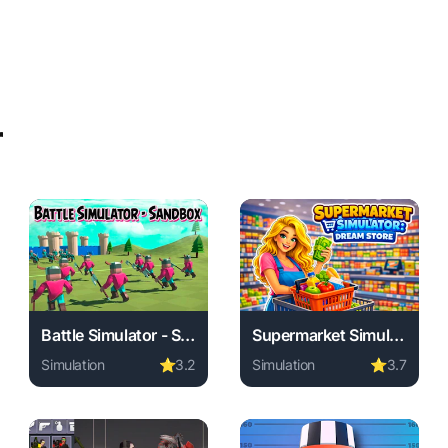
r
Battle Simulator - Sandbox
Supermarket Simulator Dream Store
Simulation
⭐
3.2
Simulation
⭐
3.7
game, no download required, instant play.
e free. simulation game, no download required, instant play.
Play Battle Simulator - Sandbox online free. simulation 
Play Supermarket Simulator