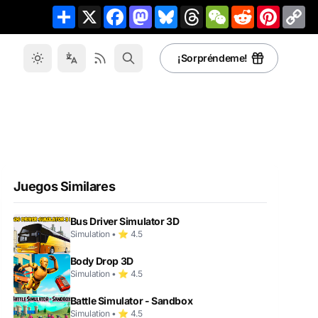
Share
X
Facebook
Mastodon
Bluesky
Threads
WeChat
Reddit
Pinteres
Co
Li
¡Sorpréndeme!
Juegos Similares
Bus Driver Simulator 3D
Simulation • ⭐ 4.5
Body Drop 3D
Simulation • ⭐ 4.5
Battle Simulator - Sandbox
Simulation • ⭐ 4.5