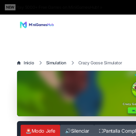
Play 5000+ Free Games on MiniGamesHub! »
NEW
Inicio
Simulation
Crazy Goose Simulator
🚨
Modo Jefe
🔊
Silenciar
⛶
Pantalla Compl