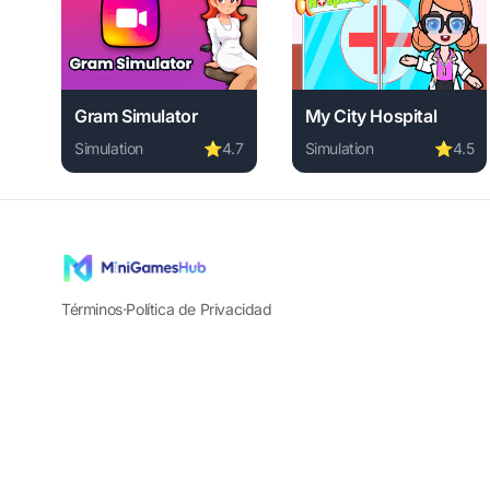
Gram Simulator
My City Hospital
Simulation
⭐
4.7
Simulation
⭐
4.5
Play Gram Simulator online free. simulation game, no
Play My City Hospital o
Términos
·
Política de Privacidad