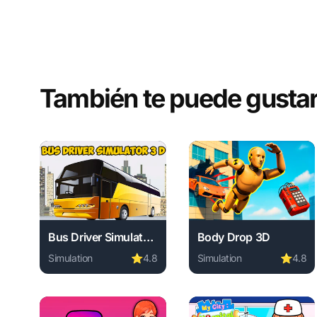
También te puede gusta
Bus Driver Simulator 3D
Body Drop 3D
Simulation
⭐
4.8
Simulation
⭐
4.8
Play Bus Driver Simulator 3D online free. simulation 
Play Body Drop 3D onlin