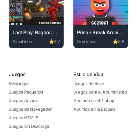
Last Play. Ragdoll Sandbox
Prison Break Architect Tycoon
Simulation
⭐
3.7
Simulation
⭐
3.6
 download required, instant play.
nline free. simulation game, no download required, instant play
Play Last Play. Ragdoll Sandbox online free. simulation 
Play Prison Break Architect
Juegos
Estilo de Vida
Minijuegos
Juegos de Relax
Juegos Pequeños
Juegos para el Aburrimiento
Juegos Arcade
Aburrido en el Trabajo
Juegos de Navegador
Aburrido en la Escuela
Juegos HTML5
Juegos Sin Descarga