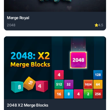
Merge Royal
2048
⭐
4.5
Play Merge Royal online free. 2048 game, no download requ
2048 X2 Merge Blocks