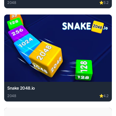
2048
⭐
3.2
Play 2048 X2 Merge Blocks online free. 2048 game, no dow
Snake 2048.io
2048
⭐
4.2
Play Snake 2048.io online free. 2048 game, no download re