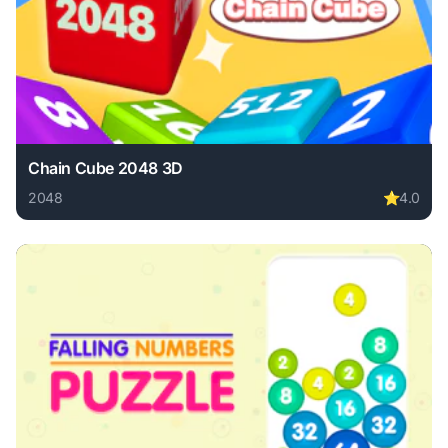
Chain Cube 2048 3D
2048
⭐
4.0
Play Chain Cube 2048 3D online free. 2048 game, no downl