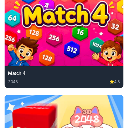
Match 4
2048
⭐
4.8
Play Match 4 online free. 2048 game, no download required