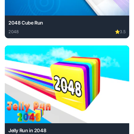
2048 Cube Run
2048
⭐
3.5
Play 2048 Cube Run online free. 2048 game, no download r
Jelly Run in 2048