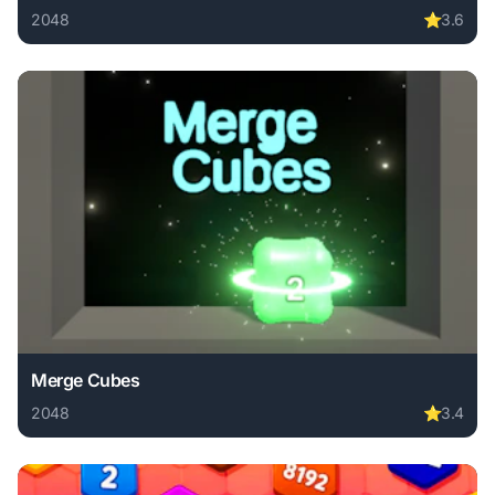
2048
⭐
3.6
Play Jelly Run in 2048 online free. 2048 game, no download
Merge Cubes
2048
⭐
3.4
Play Merge Cubes online free. 2048 game, no download req