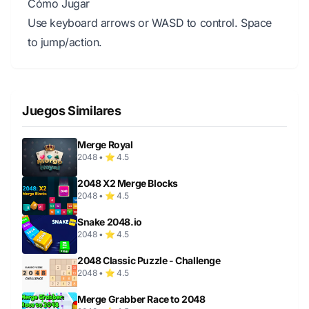
Cómo Jugar
Use keyboard arrows or WASD to control. Space
to jump/action.
Juegos Similares
Merge Royal
2048 • ⭐ 4.5
2048 X2 Merge Blocks
2048 • ⭐ 4.5
Snake 2048.io
2048 • ⭐ 4.5
2048 Classic Puzzle - Challenge
2048 • ⭐ 4.5
Merge Grabber Race to 2048