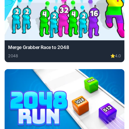
Merge Grabber Race to 2048
2048
⭐
4.0
Play Merge Grabber Race to 2048 online free. 2048 game, 