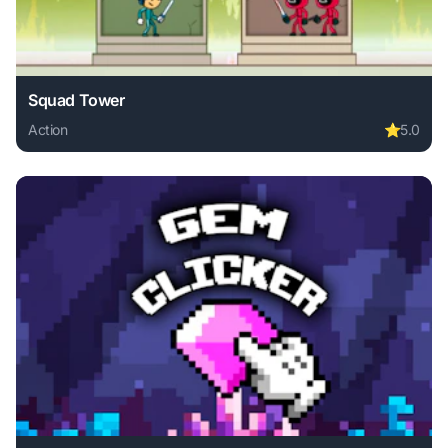
Squad Tower
Action
⭐
5.0
Play Squad Tower online free. action game, no download re