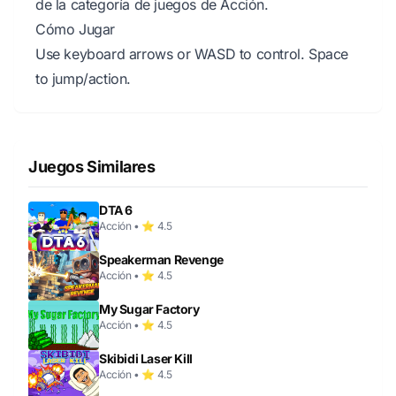
de la categoría de juegos de Acción.
Cómo Jugar
Use keyboard arrows or WASD to control. Space
to jump/action.
Juegos Similares
DTA 6
Acción • ⭐ 4.5
Speakerman Revenge
Acción • ⭐ 4.5
My Sugar Factory
Acción • ⭐ 4.5
Skibidi Laser Kill
Acción • ⭐ 4.5