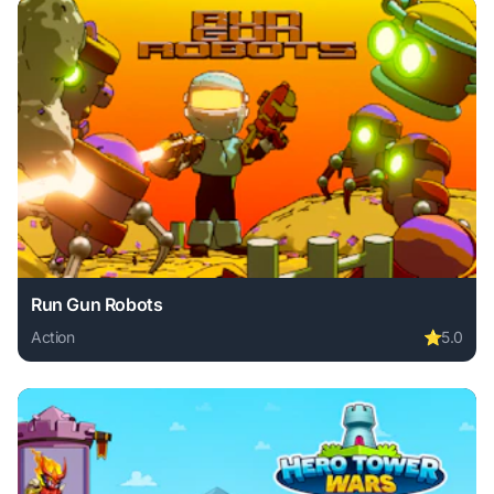
Run Gun Robots
Action
⭐
5.0
Play Run Gun Robots online free. action game, no download