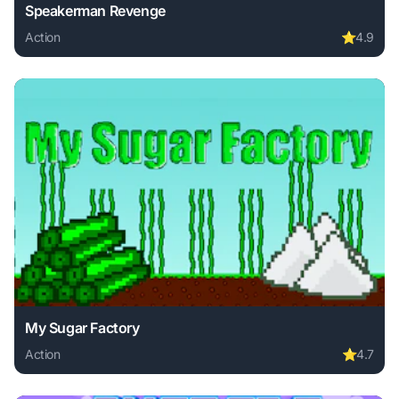
Speakerman Revenge
Action
⭐
4.9
Play Speakerman Revenge online free. action game, no dow
My Sugar Factory
Action
⭐
4.7
Play My Sugar Factory online free. action game, no downlo