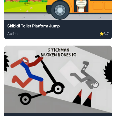
Skibidi Toilet Platform Jump
Action
⭐
3.7
Play Skibidi Toilet Platform Jump online free. action game,