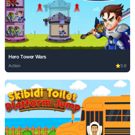
Hero Tower Wars
Action
⭐
3.9
Play Hero Tower Wars online free. action game, no downloa