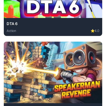
DTA 6
Action
⭐
4.0
Play DTA 6 online free. action game, no download required,