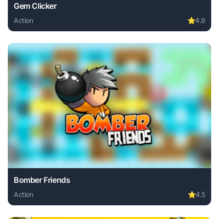
Gem Clicker
Action
⭐
4.9
Play Gem Clicker online free. action game, no download req
Bomber Friends
Action
⭐
4.5
Play Bomber Friends online free. action game, no download