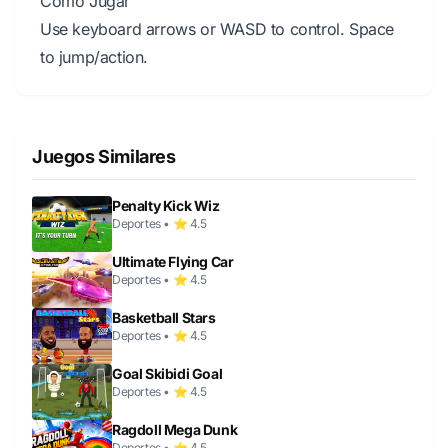
Cómo Jugar
Use keyboard arrows or WASD to control. Space
to jump/action.
Juegos Similares
Penalty Kick Wiz
Deportes • ⭐ 4.5
Ultimate Flying Car
Deportes • ⭐ 4.5
Basketball Stars
Deportes • ⭐ 4.5
Goal Skibidi Goal
Deportes • ⭐ 4.5
Ragdoll Mega Dunk
Deportes • ⭐ 4.5