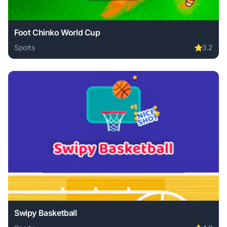
Foot Chinko World Cup
Sports
⭐
3.2
Play Foot Chinko World Cup online free. sports game, no d
Swipy Basketball