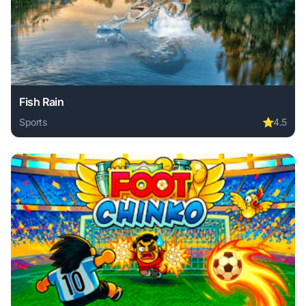
Fish Rain
Sports
⭐
4.5
Play Fish Rain online free. sports game, no download requir