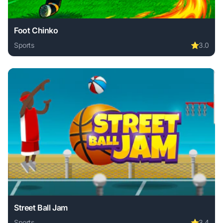
Foot Chinko
Sports
⭐
3.0
Play Foot Chinko online free. sports game, no download req
Street Ball Jam
Sports
⭐
3.4