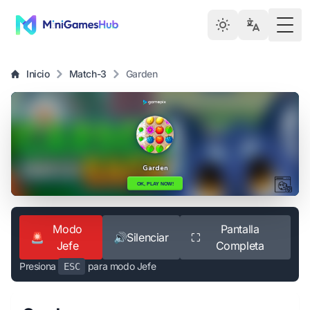
Togg
Inicio
Match-3
Garden
Modo
Pantalla
🚨
🔊
Silenciar
⛶
Jefe
Completa
Presiona
para modo Jefe
ESC