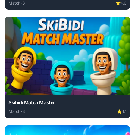
Match-3
⭐
4.0
Play Match Mystery online free. match-3 game, no download
Skibidi Match Master
Match-3
⭐
4.1
Play Skibidi Match Master online free. match-3 game, no d