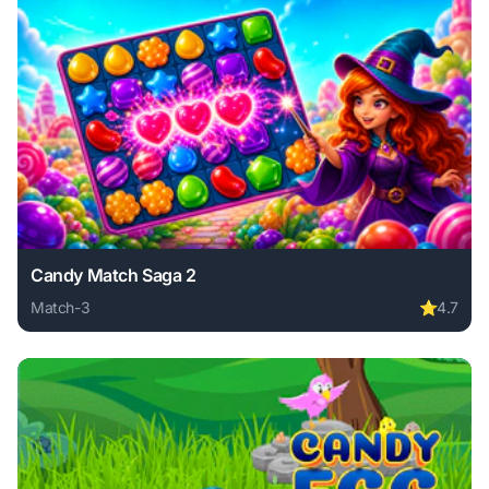
Candy Match Saga 2
Match-3
⭐
4.7
Play Candy Match Saga 2 online free. match-3 game, no do