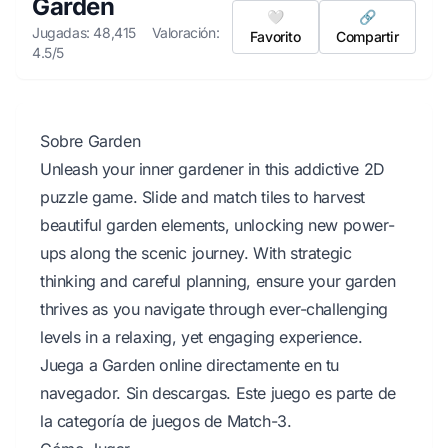
Garden
🤍
🔗
Jugadas: 48,415
Valoración:
Favorito
Compartir
4.5/5
Sobre Garden
Unleash your inner gardener in this addictive 2D
puzzle game. Slide and match tiles to harvest
beautiful garden elements, unlocking new power-
ups along the scenic journey. With strategic
thinking and careful planning, ensure your garden
thrives as you navigate through ever-challenging
levels in a relaxing, yet engaging experience.
Juega a Garden online directamente en tu
navegador. Sin descargas. Este juego es parte de
la categoría de juegos de Match-3.