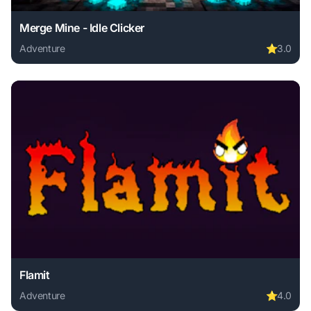
Merge Mine - Idle Clicker
Adventure
⭐
3.0
Play Merge Mine - Idle Clicker online free. adventure game
Flamit
Adventure
⭐
4.0
Play Flamit online free. adventure game, no download requi