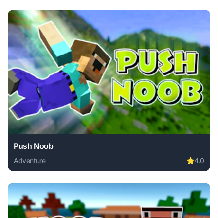
Push Noob
Adventure
⭐
4.0
Play Push Noob online free. adventure game, no download r