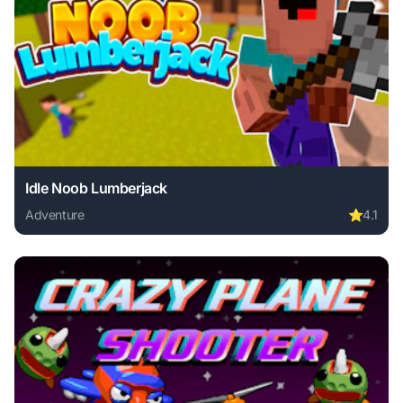
Idle Noob Lumberjack
Adventure
⭐
4.1
Play Idle Noob Lumberjack online free. adventure game, no