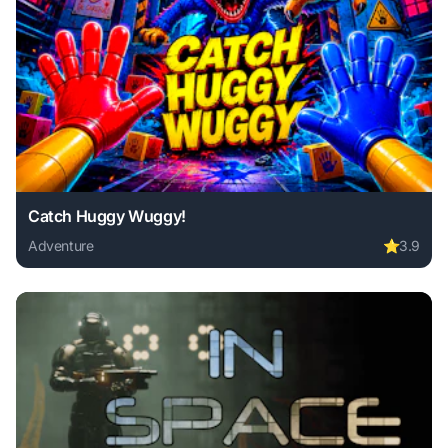
Catch Huggy Wuggy!
Adventure
⭐
3.9
Play Catch Huggy Wuggy! online free. adventure game, no 