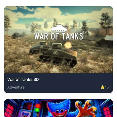
War of Tanks 3D
Adventure
⭐
4.7
Play War of Tanks 3D online free. adventure game, no down