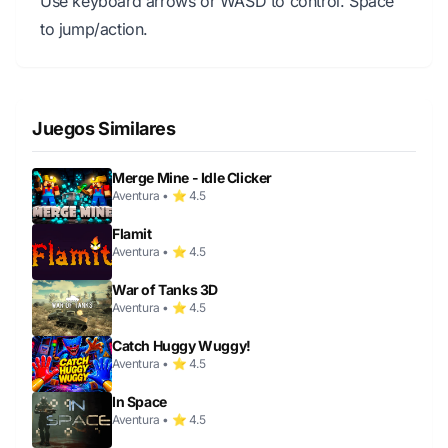
Use keyboard arrows or WASD to control. Space
to jump/action.
Juegos Similares
Merge Mine - Idle Clicker
Aventura • ⭐ 4.5
Flamit
Aventura • ⭐ 4.5
War of Tanks 3D
Aventura • ⭐ 4.5
Catch Huggy Wuggy!
Aventura • ⭐ 4.5
In Space
Aventura • ⭐ 4.5