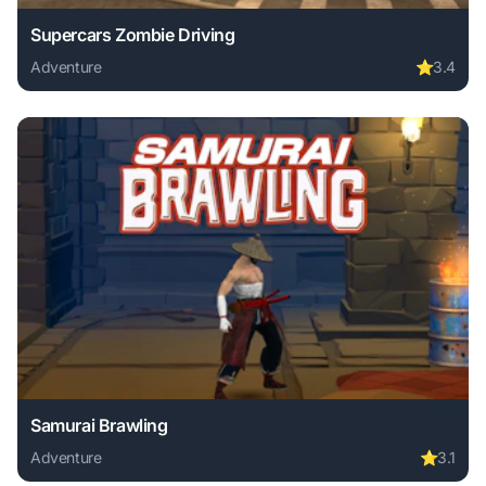
Supercars Zombie Driving
Adventure
⭐
3.4
Play Supercars Zombie Driving online free. adventure game
Samurai Brawling
Adventure
⭐
3.1
Play Samurai Brawling online free. adventure game, no dow