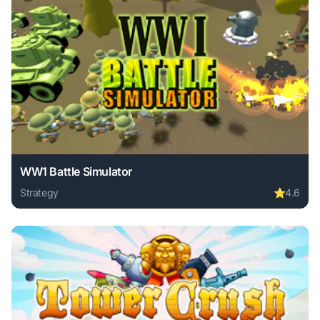
WW1 Battle Simulator
Strategy
⭐
4.6
Play WW1 Battle Simulator online free. strategy game, no d