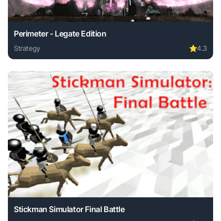
Perimeter - Legate Edition
Strategy
⭐
4.3
Play Perimeter - Legate Edition online free. strategy game,
Stickman Simulator Final Battle