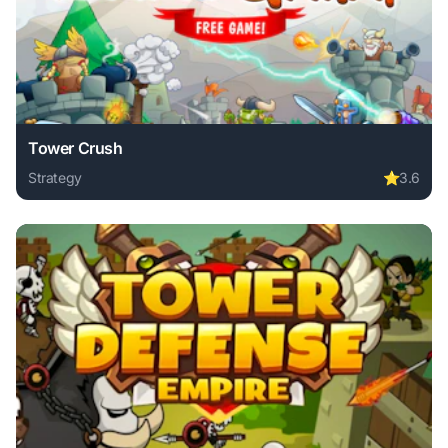
Tower Crush
Strategy
⭐
3.6
Play Tower Crush online free. strategy game, no download 