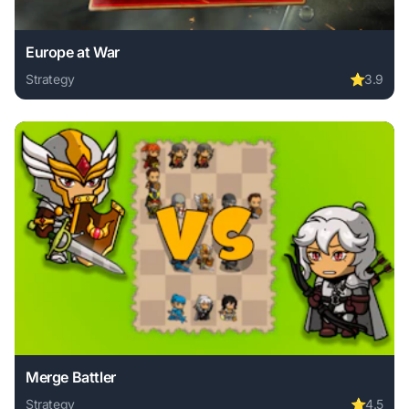
Europe at War
Strategy
⭐
3.9
Play Europe at War online free. strategy game, no download
Merge Battler
Strategy
⭐
4.5