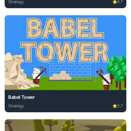
Strategy
⭐
4.7
Play Stickman Simulator Final Battle online free. strategy 
Babel Tower
Strategy
⭐
3.7
Play Babel Tower online free. strategy game, no download r