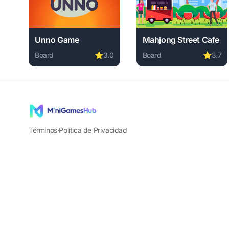
Unno Game
Mahjong Street Cafe
Board
⭐
3.0
Board
⭐
3.7
Play Unno Game online free. board game, no download
Play Mahjong Street Caf
Términos
·
Política de Privacidad