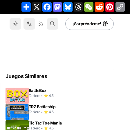
Share
X
Facebook
Mastodon
Bluesky
Threads
WeChat
Reddit
Pinteres
Co
Li
¡Sorpréndeme!
Juegos Similares
BattleBox
Tablero • ⭐ 4.5
TRZ Battleship
Tablero • ⭐ 4.5
Tic Tac Toe Mania
Tablero • ⭐ 4.5