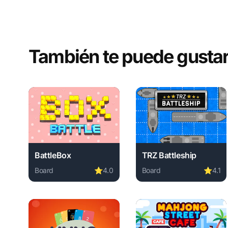
También te puede gusta
BattleBox
TRZ Battleship
Board
⭐
4.0
Board
⭐
4.1
Play BattleBox online free. board game, no download 
Play TRZ Battleship onl