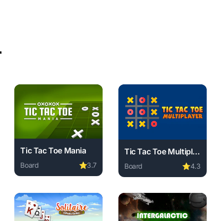
r
Tic Tac Toe Mania
Tic Tac Toe Multiplayer X O
Board
⭐
3.7
Board
⭐
4.3
required, instant play.
ine free. board game, no download required, instant play.
Play Tic Tac Toe Mania online free. board game, no down
Play Tic Tac Toe Multiplaye