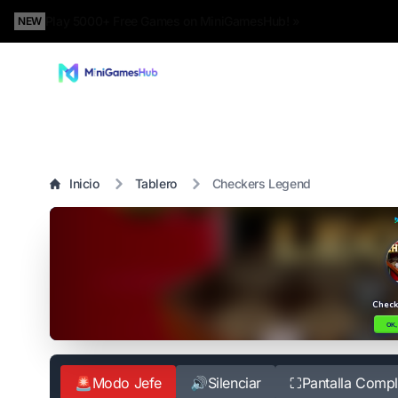
Play 5000+ Free Games on MiniGamesHub! »
NEW
Inicio
Tablero
Checkers Legend
🚨
Modo Jefe
🔊
Silenciar
⛶
Pantalla Compl