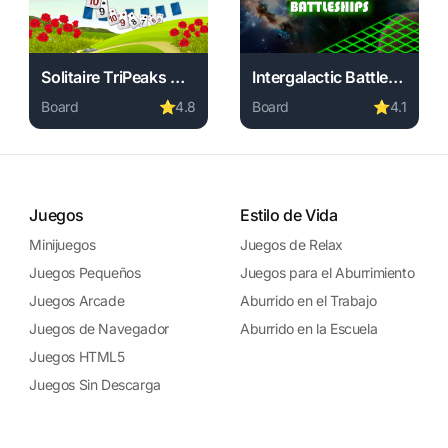
Solitaire TriPeaks Garden
Intergalactic Battleship
Board
⭐
4.8
Board
⭐
4.1
Play Solitaire TriPeaks Garden online free. board game, 
Play Intergalactic Battlesh
 required, instant play.
e online free. board game, no download required, instant play
Juegos
Estilo de Vida
Minijuegos
Juegos de Relax
Juegos Pequeños
Juegos para el Aburrimiento
Juegos Arcade
Aburrido en el Trabajo
Juegos de Navegador
Aburrido en la Escuela
Juegos HTML5
Juegos Sin Descarga