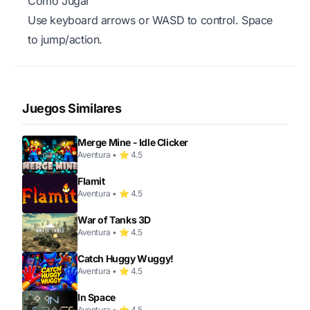
Cómo Jugar
Use keyboard arrows or WASD to control. Space
to jump/action.
Juegos Similares
Merge Mine - Idle Clicker
Aventura • ⭐ 4.5
Flamit
Aventura • ⭐ 4.5
War of Tanks 3D
Aventura • ⭐ 4.5
Catch Huggy Wuggy!
Aventura • ⭐ 4.5
In Space
Aventura • ⭐ 4.5