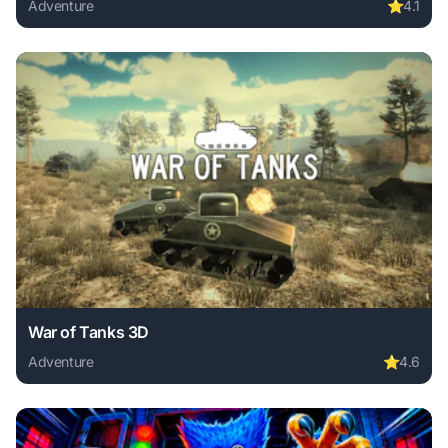
Adventure
⭐
4.1
Play Flamit online free. adventure game, no download requi
War of Tanks 3D
Adventure
⭐
4.6
Play War of Tanks 3D online free. adventure game, no down