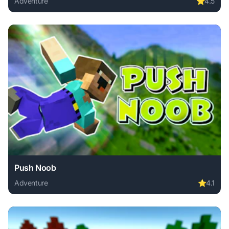
Adventure
⭐
4.5
Play Samurai Brawling online free. adventure game, no dow
Push Noob
Adventure
⭐
4.1
Play Push Noob online free. adventure game, no download r