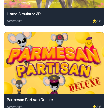
Horse Simulator 3D
Adventure
⭐
3.8
Play Horse Simulator 3D online free. adventure game, no d
Parmesan Partisan Deluxe
Adventure
⭐
3.6