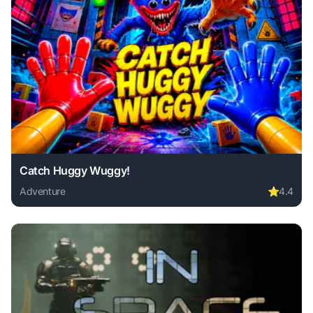
Catch Huggy Wuggy!
Adventure
⭐
4.4
Play Catch Huggy Wuggy! online free. adventure game, no 