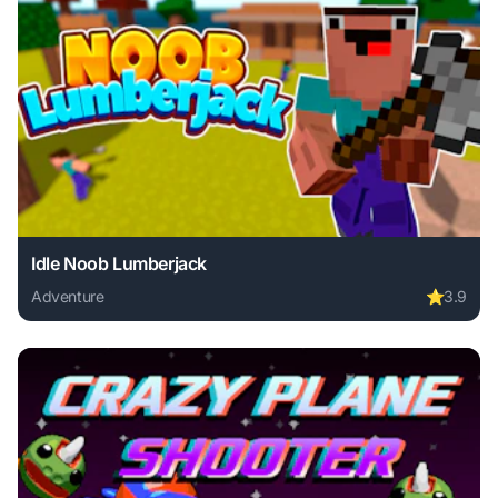
Idle Noob Lumberjack
Adventure
⭐
3.9
Play Idle Noob Lumberjack online free. adventure game, no