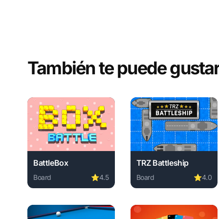
También te puede gusta
BattleBox
TRZ Battleship
Board
⭐
4.5
Board
⭐
4.0
Play BattleBox online free. board game, no download 
Play TRZ Battleship onl