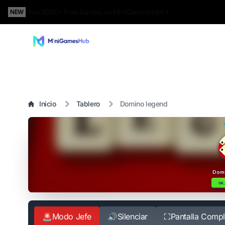
Play 5000+ Free Games on MiniGamesHub! »
NEW
Inicio
Tablero
Domino legend
🚨
Modo Jefe
🔊
Silenciar
⛶
Pantalla Compl