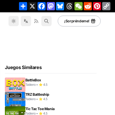
Share
X
Facebook
Mastodon
Bluesky
Threads
WeChat
Reddit
Pinteres
Co
Li
¡Sorpréndeme!
Juegos Similares
BattleBox
Tablero • ⭐ 4.5
TRZ Battleship
Tablero • ⭐ 4.5
Tic Tac Toe Mania
Tablero • ⭐ 4.5