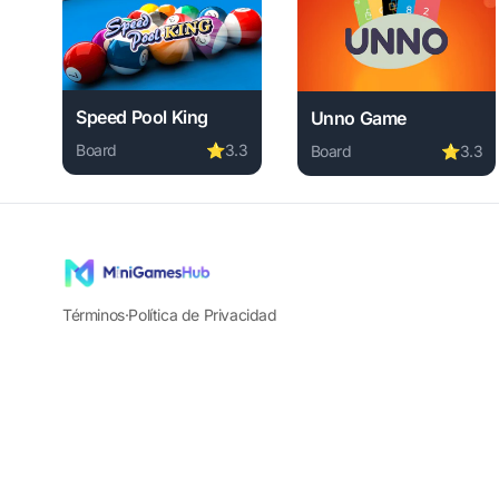
Speed Pool King
Unno Game
Board
⭐
3.3
Board
⭐
3.3
Play Speed Pool King online free. board game, no do
Play Unno Game online 
Términos
·
Política de Privacidad