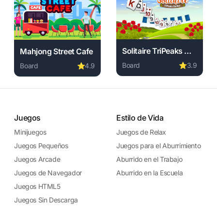
Solitaire TriPeaks Garden
Mahjong Street Cafe
Board
⭐
3.9
Board
⭐
4.9
wnload required, instant play.
Play Solitaire TriPeaks Gar
free. board game, no download required, instant play.
Play Mahjong Street Cafe online free. board game, no do
Juegos
Estilo de Vida
Minijuegos
Juegos de Relax
Juegos Pequeños
Juegos para el Aburrimiento
Juegos Arcade
Aburrido en el Trabajo
Juegos de Navegador
Aburrido en la Escuela
Juegos HTML5
Juegos Sin Descarga