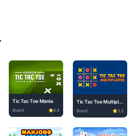
r
Tic Tac Toe Mania
Tic Tac Toe Multiplayer X O
Board
⭐
4.4
Board
⭐
3.5
required, instant play.
ine free. board game, no download required, instant play.
Play Tic Tac Toe Mania online free. board game, no down
Play Tic Tac Toe Multiplaye