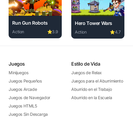
Run Gun Robots
Hero Tower Wars
Action
⭐
3.9
Action
⭐
4.7
ine free. action game, no download required, instant play.
Play Run Gun Robots online free. action game, no downlo
ad required, instant play.
Play Hero Tower Wars onlin
Juegos
Estilo de Vida
Minijuegos
Juegos de Relax
Juegos Pequeños
Juegos para el Aburrimiento
Juegos Arcade
Aburrido en el Trabajo
Juegos de Navegador
Aburrido en la Escuela
Juegos HTML5
Juegos Sin Descarga