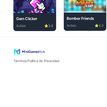
Bomber Friends
Gem Clicker
Action
⭐
4.0
Action
⭐
3.8
Play Bomber Friends onl
Play Gem Clicker online free. action game, no downlo
Términos
·
Política de Privacidad