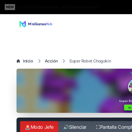
Play 5000+ Free Games on MiniGamesHub! »
NEW
Inicio
Acción
Super Robot Chogokin
🚨
Modo Jefe
🔊
Silenciar
⛶
Pantalla Compl