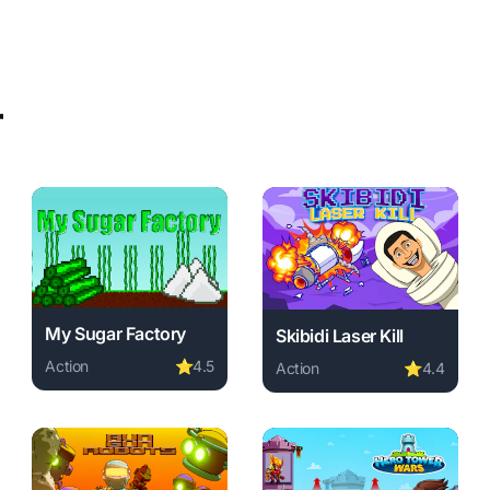
r
My Sugar Factory
Skibidi Laser Kill
Action
⭐
4.5
Action
⭐
4.4
Play My Sugar Factory online free. action game, no downl
uired, instant play.
e online free. action game, no download required, instant pla
Play Skibidi Laser Kill onli