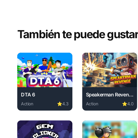
También te puede gusta
DTA 6
Speakerman Revenge
Action
⭐
4.3
Action
⭐
4.0
Play DTA 6 online free. action game, no download req
Play Speakerman Reveng