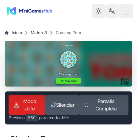
Togg
Inicio
Match-3
Chasing Tom
Modo
Pantalla
🚨
🔊
Silenciar
⛶
Jefe
Completa
Presiona
para modo Jefe
ESC