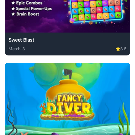
Sweet Blast
Match-3
⭐
3.6
Play Sweet Blast online free. match-3 game, no download r