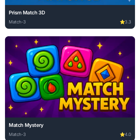
Prism Match 3D
Match-3
⭐
3.3
Play Prism Match 3D online free. match-3 game, no downlo
Match Mystery
Match-3
⭐
4.0