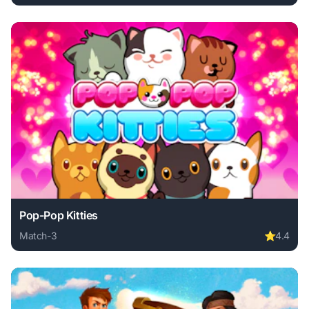
Play Merge For Renovation online free. match-3 game, no d
Pop-Pop Kitties
Match-3
⭐
4.4
Play Pop-Pop Kitties online free. match-3 game, no downlo