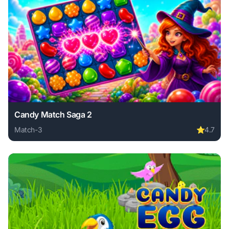
Candy Match Saga 2
Match-3
⭐
4.7
Play Candy Match Saga 2 online free. match-3 game, no do