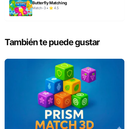
Butterfly Matching
Match-3 • ⭐ 4.5
También te puede gustar