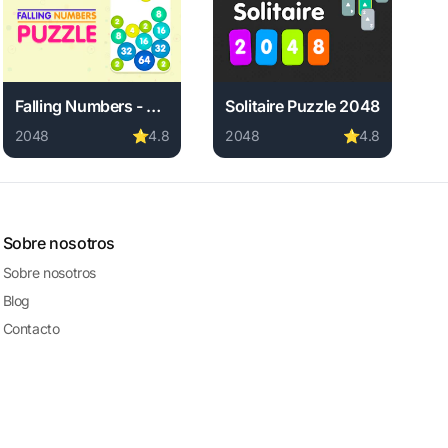
Falling Numbers - 2048 puzzle
Solitaire Puzzle 2048
2048
⭐
4.8
2048
⭐
4.8
ed, instant play.
line free. 2048 game, no download required, instant play.
Play Falling Numbers - 2048 puzzle online free. 2048 game,
Play Solitaire Puzzle 2048 onl
Sobre nosotros
Sobre nosotros
Blog
Contacto