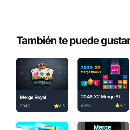
También te puede gusta
2048 X2 Merge Blocks
Merge Royal
2048
⭐
4.4
2048
⭐
4.5
Play 2048 X2 Merge Blo
Play Merge Royal online free. 2048 game, no downloa