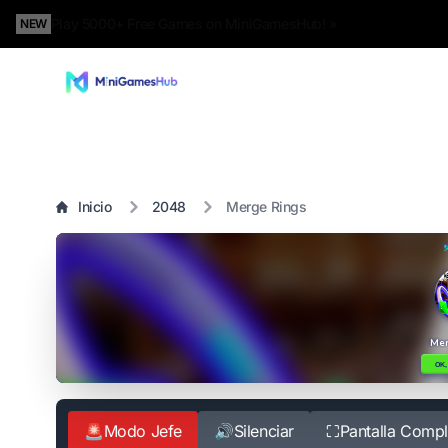
Play 5000+ Free Games on MiniGamesHub! »
NEW
Inicio
2048
Merge Rings
🚨
Modo Jefe
🔊
Silenciar
⛶
Pantalla Compl