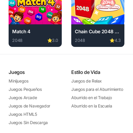
Match 4
Chain Cube 2048 3D
2048
⭐
3.0
2048
⭐
4.3
e free. 2048 game, no download required, instant play.
wnload required, instant play.
Play Match 4 online free. 2048 game, no download requir
Play Chain Cube 2048 3D on
Juegos
Estilo de Vida
Minijuegos
Juegos de Relax
Juegos Pequeños
Juegos para el Aburrimiento
Juegos Arcade
Aburrido en el Trabajo
Juegos de Navegador
Aburrido en la Escuela
Juegos HTML5
Juegos Sin Descarga