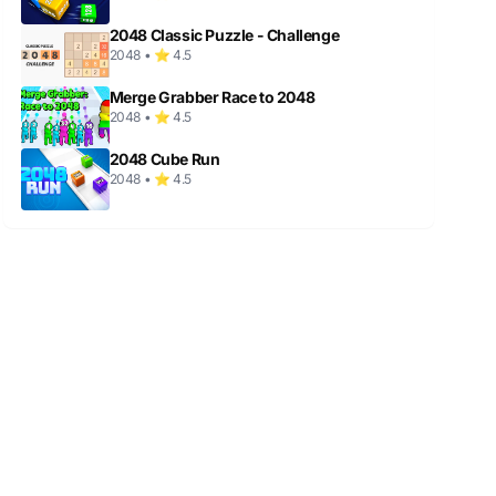
2048 Classic Puzzle - Challenge
2048 • ⭐ 4.5
Merge Grabber Race to 2048
2048 • ⭐ 4.5
2048 Cube Run
2048 • ⭐ 4.5