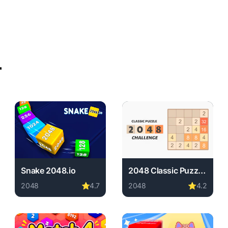
r
Snake 2048.io
2048 Classic Puzzle - Challenge
2048
⭐
4.7
2048
⭐
4.2
cks online free. 2048 game, no download required, instant pl
d required, instant play.
Play Snake 2048.io online free. 2048 game, no download 
Play 2048 Classic Puzzle -