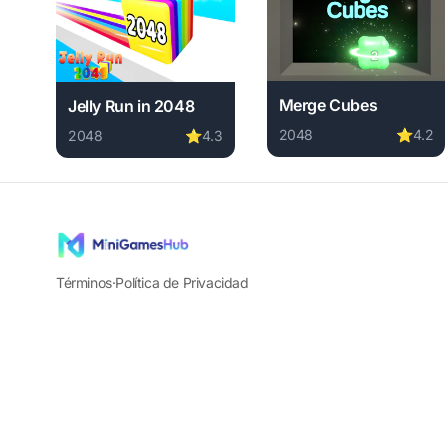
Merge Cubes
Jelly Run in 2048
2048
⭐
4.2
2048
⭐
4.3
Play Merge Cubes onlin
Play Jelly Run in 2048 online free. 2048 game, no do
Términos
·
Política de Privacidad