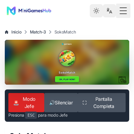
Togg
Inicio
Match-3
SokoMatch
Modo
Pantalla
🚨
🔊
Silenciar
⛶
Jefe
Completa
Presiona
para modo Jefe
ESC