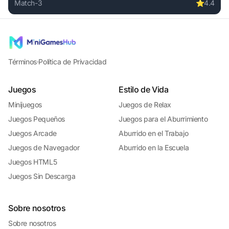
Match-3
⭐
4.4
Play Bubble Hero 3D online free. match-3 game, no downlo
Términos
·
Política de Privacidad
Juegos
Estilo de Vida
Minijuegos
Juegos de Relax
Juegos Pequeños
Juegos para el Aburrimiento
Juegos Arcade
Aburrido en el Trabajo
Juegos de Navegador
Aburrido en la Escuela
Juegos HTML5
Juegos Sin Descarga
Sobre nosotros
Sobre nosotros