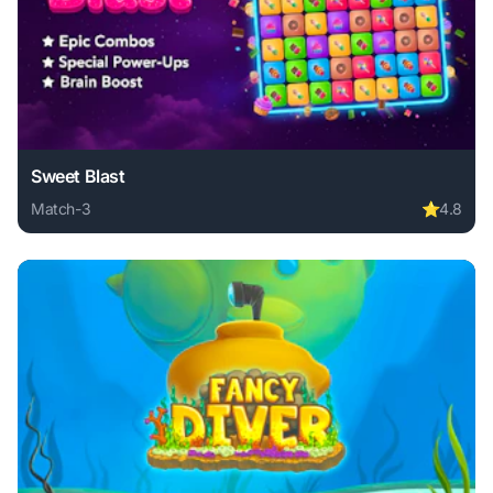
Sweet Blast
Match-3
⭐
4.8
Play Sweet Blast online free. match-3 game, no download r