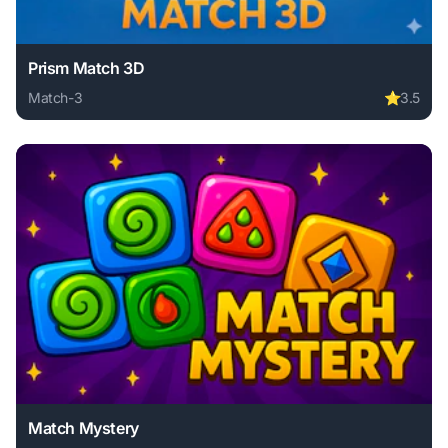
Prism Match 3D
Match-3
⭐
3.5
Play Prism Match 3D online free. match-3 game, no downlo
Match Mystery