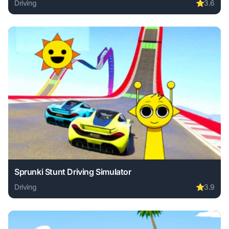
Driving
⭐
3.6
Play Super Bike Racing online free. driving game, no downl
Sprunki Stunt Driving Simulator
Driving
⭐
3.9
Play Sprunki Stunt Driving Simulator online free. driving g