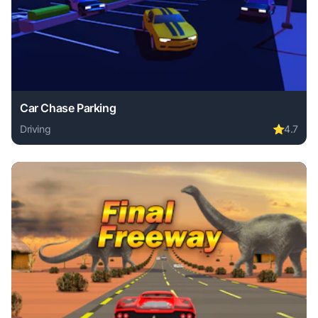
Car Chase Parking
Driving
⭐
4.7
Play Car Chase Parking online free. driving game, no downl