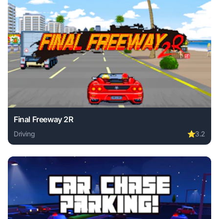
Final Freeway 2R
Driving
⭐
3.2
Play Final Freeway 2R online free. driving game, no downlo