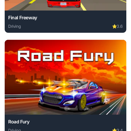
Final Freeway
Driving
⭐
3.6
Play Final Freeway online free. driving game, no download 
Road Fury
Driving
⭐
3.4