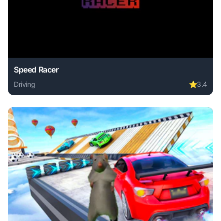
Speed Racer
Driving
⭐
3.4
Play Speed Racer online free. driving game, no download re