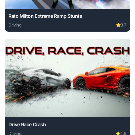
Rato Milton Extreme Ramp Stunts
Driving
⭐
3.7
Play Rato Milton Extreme Ramp Stunts online free. driving
Drive Race Crash
Driving
⭐
4.9